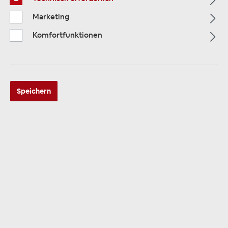
Marketing
Alle Kategorien
Komfortfunktionen
Speichern
ALLE KATEGORIEN
Antennensplitter & Verstärker
13 Produkte
Sortierung: