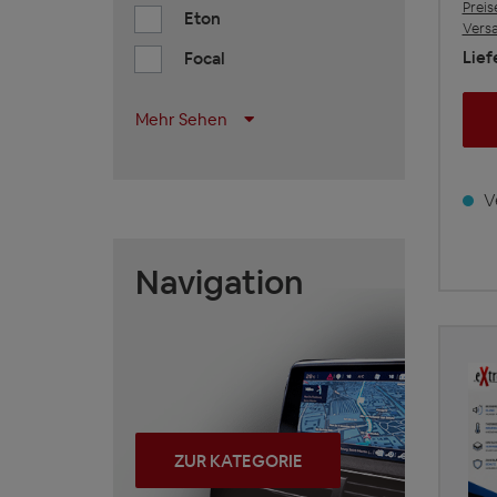
Preis
Eton
Vers
Lief
Focal
Mehr Sehen
Ve
Navigation
ZUR KATEGORIE