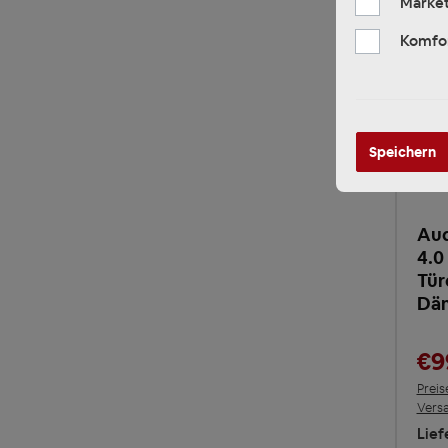
Market
Komfo
Speichern
Aud
4.0
Tü
Dä
€9
Preis
Vers
Lief