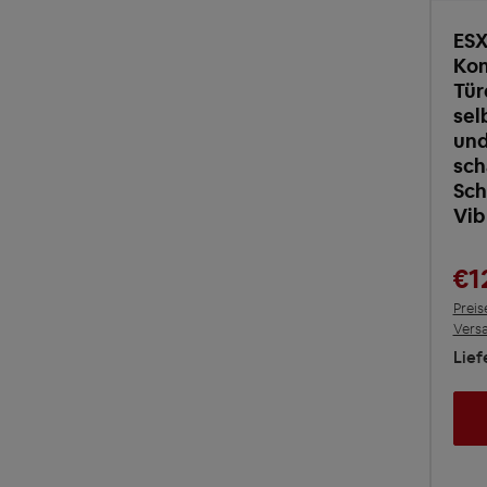
ES
Kom
Tü
sel
und
sch
Sch
Vib
€1
Preis
Vers
Lief