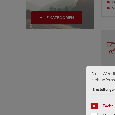
Pa
Vo
ALLE KATEGORIEN
Diese Websi
Mehr Informa
Einstellunge
Techni