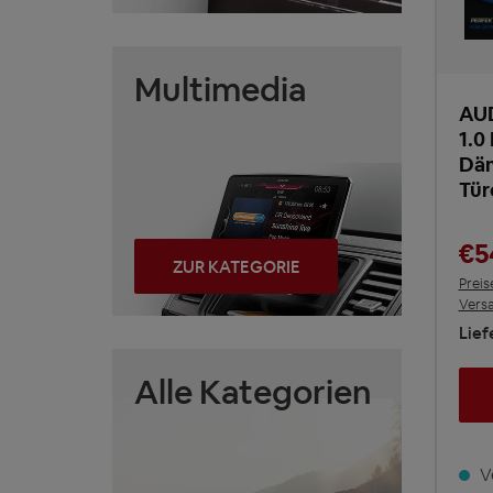
Multimedia
AU
1.0
Däm
Tür
€5
ZUR KATEGORIE
Preis
Vers
Lief
Alle Kategorien
Ve