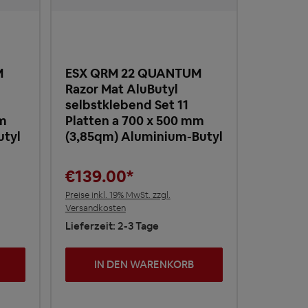
M
ESX QRM 22 QUANTUM
Razor Mat AluButyl
selbstklebend Set 11
mm
Platten a 700 x 500 mm
utyl
(3,85qm) Aluminium-Butyl
€139.00*
Preise inkl. 19% MwSt. zzgl.
Versandkosten
Lieferzeit: 2-3 Tage
IN DEN WARENKORB