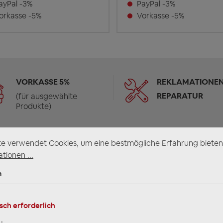
yPal -3%
PayPal -3%
rkasse -5%
Vorkasse -5%
VORKASSE 5%
REKLAMATIONEN
REPARATUR
(für ausgewählte
Produkte)
te verwendet Cookies, um eine bestmögliche Erfahrung bieten
tionen ...
n
sch erforderlich