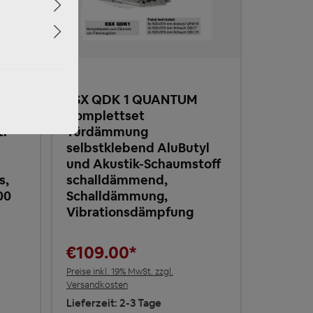
utyl
ESX QDK 1 QUANTUM
Komplettset
ti
Türdämmung
selbstklebend AluButyl
und Akustik-Schaumstoff
s,
schalldämmend,
00
Schalldämmung,
Vibrationsdämpfung
€109.00*
Preise inkl. 19% MwSt. zzgl.
Versandkosten
Lieferzeit: 2-3 Tage