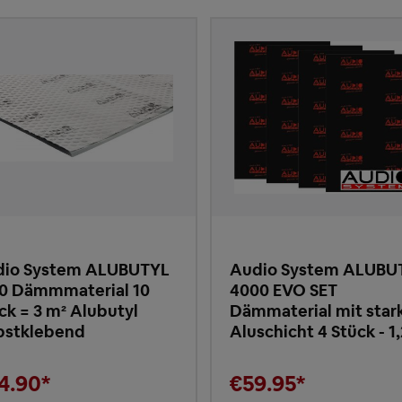
io System ALUBUTYL
Audio System ALUBU
0 Dämmmaterial 10
4000 EVO SET
ck = 3 m² Alubutyl
Dämmaterial mit star
bstklebend
Aluschicht 4 Stück - 1
4.90*
€59.95*