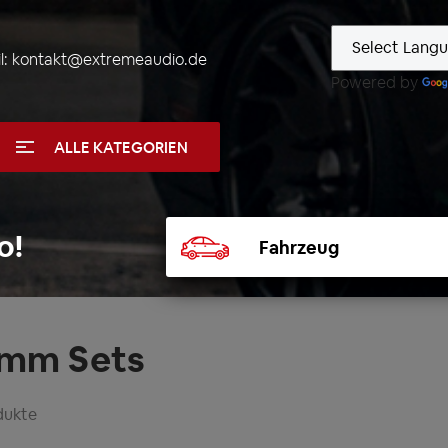
l:
kontakt@extremeaudio.de
Powered by
ALLE KATEGORIEN
Fahrzeug
o!
auswählen
mm Sets
dukte