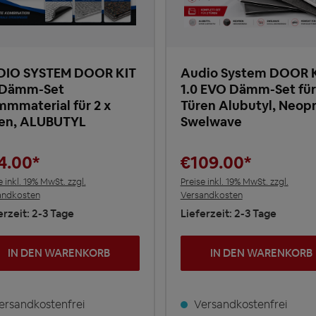
DIO SYSTEM DOOR KIT
Audio System DOOR 
 Dämm-Set
1.0 EVO Dämm-Set für
mmaterial für 2 x
Türen Alubutyl, Neop
en, ALUBUTYL
Swelwave
4.00*
€109.00*
e inkl. 19% MwSt. zzgl.
Preise inkl. 19% MwSt. zzgl.
andkosten
Versandkosten
erzeit: 2-3 Tage
Lieferzeit: 2-3 Tage
IN DEN WARENKORB
IN DEN WARENKORB
rsandkostenfrei
Versandkostenfrei