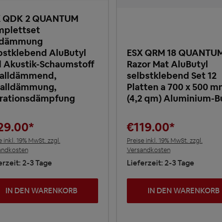
X QDK 2 QUANTUM
plettset
rdämmung
bstklebend AluButyl
ESX QRM 18 QUANTU
 Akustik-Schaumstoff
Razor Mat AluButyl
alldämmend,
selbstklebend Set 12
alldämmung,
Platten a 700 x 500 
rationsdämpfung
(4,2 qm) Aluminium-B
29.00*
€119.00*
e inkl. 19% MwSt. zzgl.
Preise inkl. 19% MwSt. zzgl.
andkosten
Versandkosten
erzeit: 2-3 Tage
Lieferzeit: 2-3 Tage
IN DEN WARENKORB
IN DEN WARENKORB