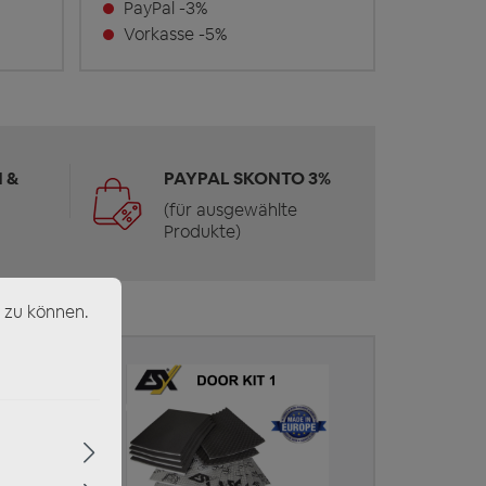
PayPal -3%
Vorkasse -5%
 &
PAYPAL SKONTO 3%
(für ausgewählte
Produkte)
 zu können.