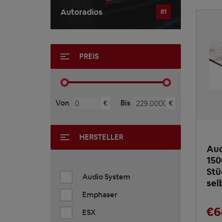
Autoradios
81
PREIS
Von
Bis
€
€
HERSTELLER
Aud
150
Stü
Audio System
sel
Emphaser
€6
ESX