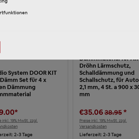
ing
rtfunktionen
EMPHASER ESP-DM4
Selbstklebende Alu-B
Dämmmatten,
Dämmmaterial für An
Dröhn Lärmschutz,
io System DOOR KIT
Schalldämmung und
 Dämm Set für 4 x
Schallschutz, für Auto
ren Dämmung
2,1 mm, 4 St. a 900 x 3
mmmaterial
mm
9.00*
€35.06
*
38.95
e inkl. 19% MwSt. zzgl.
Preise inkl. 19% MwSt. zzgl.
andkosten
Versandkosten
erzeit: 2-3 Tage
Lieferzeit: 2-3 Tage