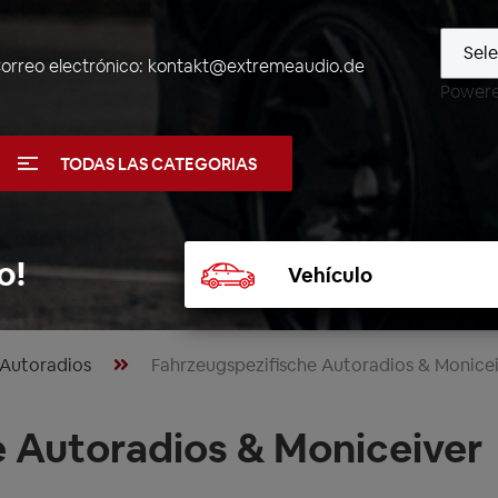
orreo electrónico:
kontakt@extremeaudio.de
Power
TODAS LAS CATEGORIAS
Seleccionar
o!
vehículo
Autoradios
Fahrzeugspezifische Autoradios & Monice
 Autoradios & Moniceiver