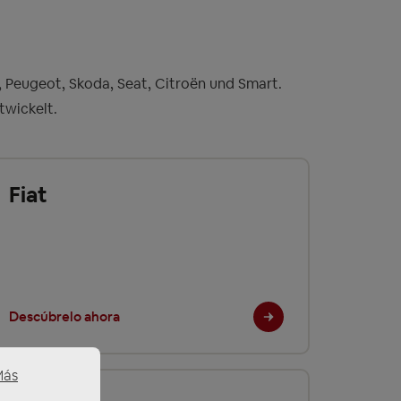
 Peugeot, Skoda, Seat, Citroën und Smart.
twickelt.
Fiat
Descúbrelo ahora
Más