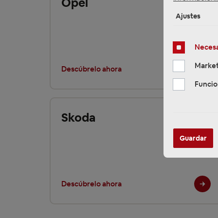
Opel
Ajustes
Necesa
Market
Descúbrelo ahora
Funcio
Skoda
Guardar
Descúbrelo ahora