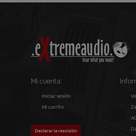
Mi cuenta:
Infor
Iniciar sesión
Ve
Mi carrito
Za
A
Da
Declarar la rescisión