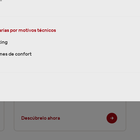
Peugeot
rias por motivos técnicos
ing
Descúbrelo ahora
nes de confort
VW Volkswagen
Descúbrelo ahora