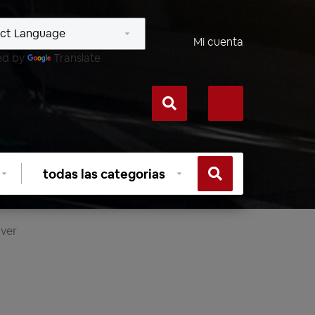
Mi cuenta
ed by
Translate
Seleccionar
categoría
iver