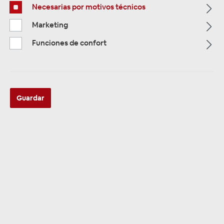
Necesarias por motivos técnicos
Alle Kategorien
Marketing
Funciones de confort
Guardar
ALLE KATEGORIEN
25 cm / 10" Subwoofer mit
Gehäuse
Se han encontrado 82 productos
Clasificación: