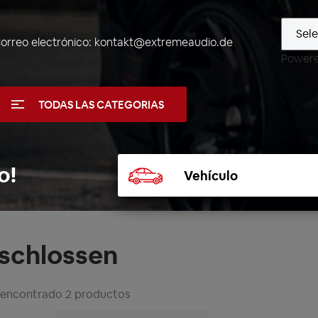
orreo electrónico:
kontakt@extremeaudio.de
Power
TODAS LAS CATEGORIAS
Seleccionar
o!
vehículo
schlossen
 encontrado 2 productos