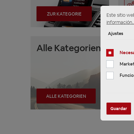
ZUR KATEGORIE
Este sitio we
información..
Ajustes
Alle Kategorien
Necesa
Market
Funcio
ALLE KATEGORIEN
Guardar