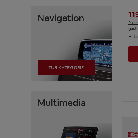
11
Navigation
Preci
gasto
El t
ZUR KATEGORIE
Multimedia