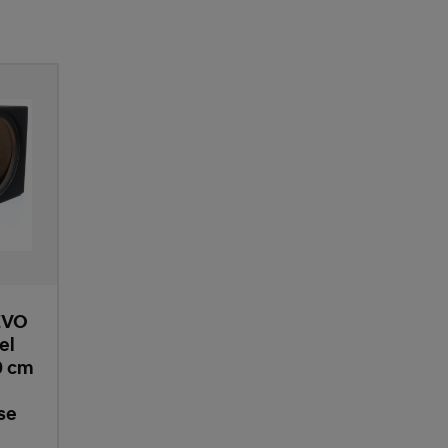
EVO
el
0 cm
se