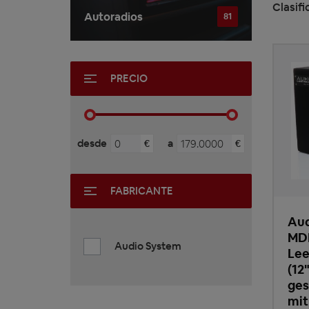
Clasifi
Autoradios
81
PRECIO
desde
a
€
€
FABRICANTE
Aud
MD
Audio System
Lee
(12
ges
mit