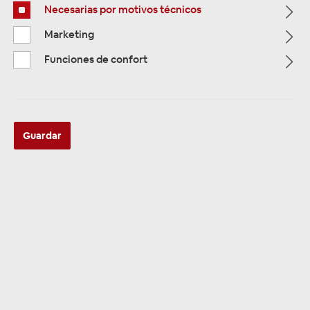
Necesarias por motivos técnicos
Alle Kategorien
Marketing
Funciones de confort
Guardar
ALLE KATEGORIEN
6-12 Kanal Verstärker & DSP
Prozessor
Se han encontrado 82 productos
Clasificación: