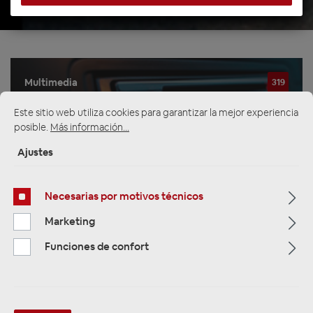
Multimedia
319
Este sitio web utiliza cookies para garantizar la mejor experiencia
Navigation
33
posible.
Más información...
Ajustes
Autoradios
81
Necesarias por motivos técnicos
Filtro
Marketing
Funciones de confort
Navigation