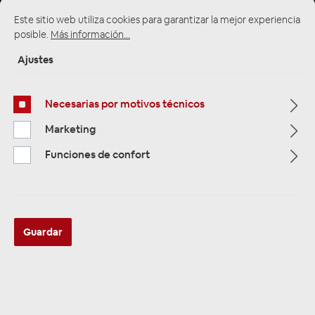
Este sitio web utiliza cookies para garantizar la mejor experiencia
posible.
Más información...
Ajustes
Multimedia
319
Necesarias por motivos técnicos
Navigation
33
Marketing
Autoradios
Funciones de confort
81
Filtro
Guardar
Navigation