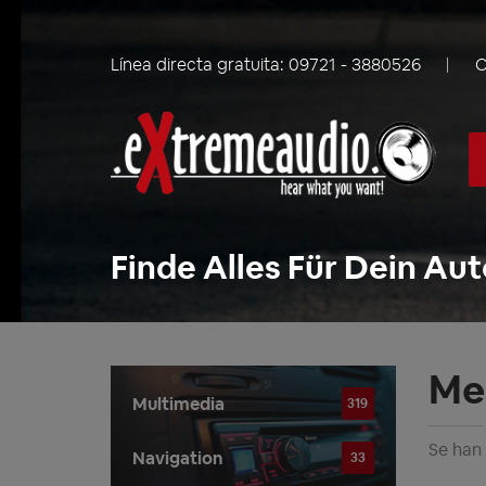
Línea directa gratuita:
09721 - 3880526
C
Finde Alles Für Dein Aut
Me
Multimedia
319
Se han
Navigation
33