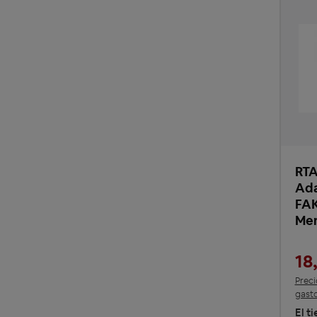
RTA
Ada
FAK
Mer
18
Preci
gasto
El t