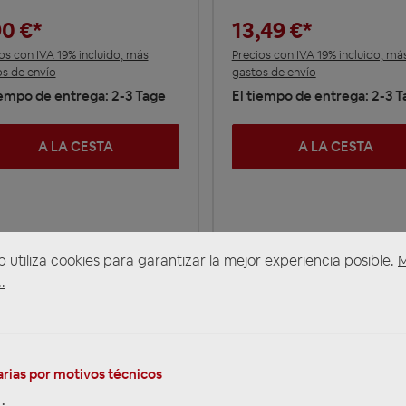
90 €*
13,49 €*
os con IVA 19% incluido, más
Precios con IVA 19% incluido, má
s de envío
gastos de envío
iempo de entrega: 2-3 Tage
El tiempo de entrega: 2-3 
A LA CESTA
A LA CESTA
b utiliza cookies para garantizar la mejor experiencia posible.
.
rias por motivos técnicos
VORKASSE 5%
REKLAMATIONEN
REPARATUR
(für ausgewählte