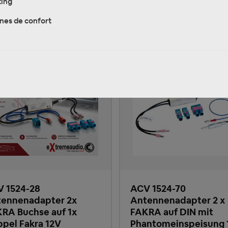
ing
Produkte)
nes de confort
 1524-28
ACV 1524-70
ennenadapter 2x
Antennenadapter 2 x
RA Buchse auf 1x
FAKRA auf DIN mit
pel Fakra 12V
Phantomeinspeisung 