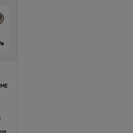
FME
s
Tage