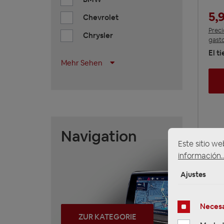
5,
Chevrolet
Preci
Chrysler
gasto
El t
Mehr Sehen
Navigation
Este sitio we
información..
Ajustes
Necesa
ZUR KATEGORIE