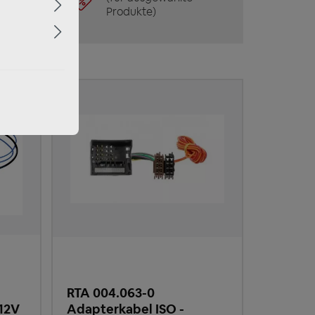
Produkte)
RTA 004.063-0
12V
Adapterkabel ISO -