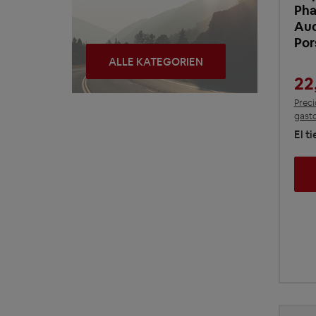
Pha
Aud
Por
ALLE KATEGORIEN
22
Preci
gasto
El t