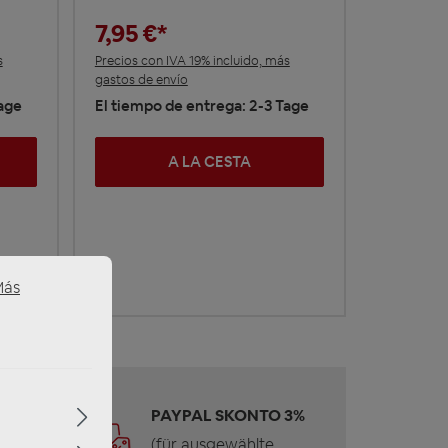
7,95 €*
s
Precios con IVA 19% incluido, más
gastos de envío
Tage
El tiempo de entrega: 2-3 Tage
A LA CESTA
Más
 &
PAYPAL SKONTO 3%
(für ausgewählte