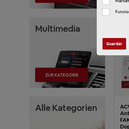
Market
Funcio
Multimedia
Guardar
ZUR KATEGORIE
Alle Kategorien
ACV
Ant
FAK
Dop