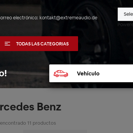
orreo electrónico:
kontakt@extremeaudio.de
Power
TODAS LAS CATEGORIAS
Seleccionar
o!
vehículo
rcedes Benz
 encontrado 11 productos