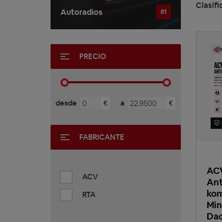
Clasifi
Autoradios
81
PRECIO
desde
a
€
€
FABRICANTE
ACV
ACV
Ant
kom
RTA
Min
Dac