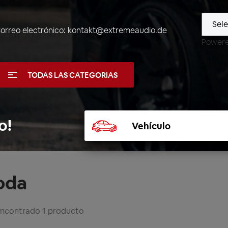
orreo electrónico:
kontakt@extremeaudio.de
Power
TODAS LAS CATEGORIAS
Seleccionar
o!
vehículo
oda
encontrado 1 producto