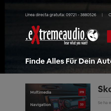
Línea directa gratuita:
09721 - 3880526
C
Finde Alles Für Dein Aut
Sk
Multimedia
319
Se ha 
Navigation
33