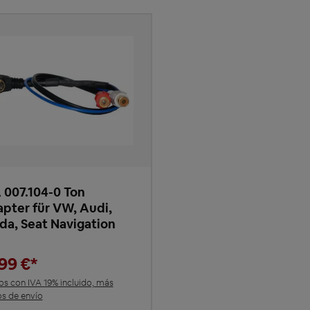
 007.104-0 Ton
pter für VW, Audi,
da, Seat Navigation
,99 €*
os con IVA 19% incluido, más
s de envío