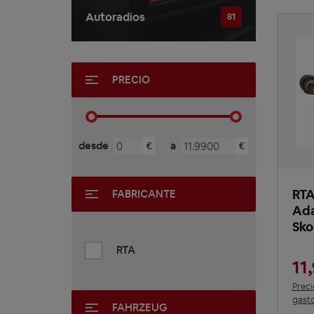
Autoradios
81
PRECIO
desde
a
€
€
RTA
FABRICANTE
Ada
Sko
RTA
11
Preci
gasto
FAHRZEUG