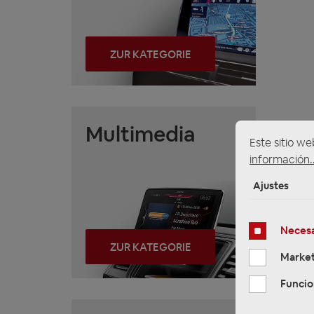
ZUR KATEGORIE
Multimedia
Este sitio we
información..
Ajustes
Necesa
ZUR KATEGORIE
Market
Funcio