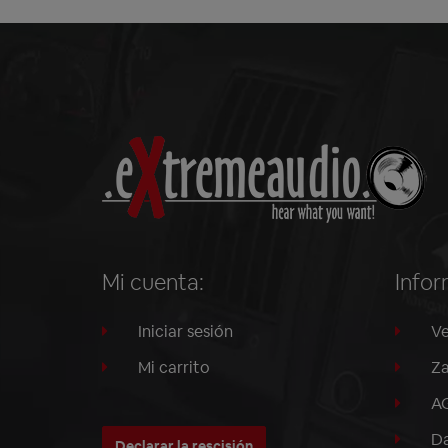
Mi cuenta:
Infor
Iniciar sesión
Ve
Mi carrito
Za
A
Da
Declarar la rescisión