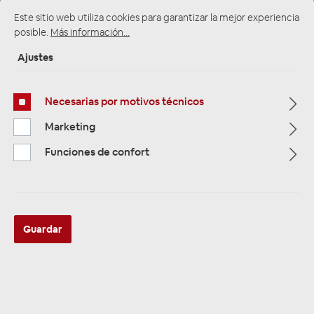
Este sitio web utiliza cookies para garantizar la mejor experiencia
posible.
Más información...
Ajustes
Multimedia
319
Necesarias por motivos técnicos
Navigation
33
Marketing
Funciones de confort
Autoradios
81
Filtro
Guardar
Navigation