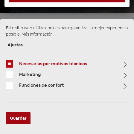
Este sitio web utiliza cookies para garantizar la mejor experiencia
posible.
Más información...
Multimedia
319
Ajustes
Navigation
33
Necesarias por motivos técnicos
Autoradios
81
Marketing
Funciones de confort
Filtro
Navigation
Guardar