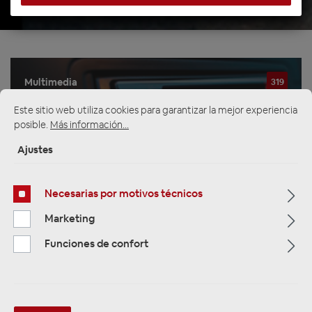
Multimedia
319
Este sitio web utiliza cookies para garantizar la mejor experiencia
Navigation
33
posible.
Más información...
Ajustes
Autoradios
81
Necesarias por motivos técnicos
Filtro
Marketing
Funciones de confort
Navigation