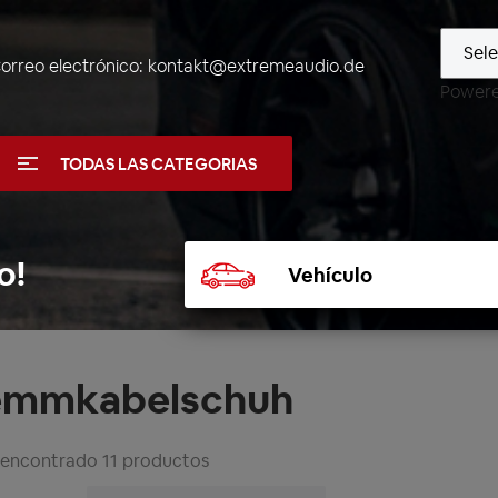
orreo electrónico:
kontakt@extremeaudio.de
Power
TODAS LAS CATEGORIAS
Seleccionar
o!
vehículo
emmkabelschuh
 encontrado 11 productos