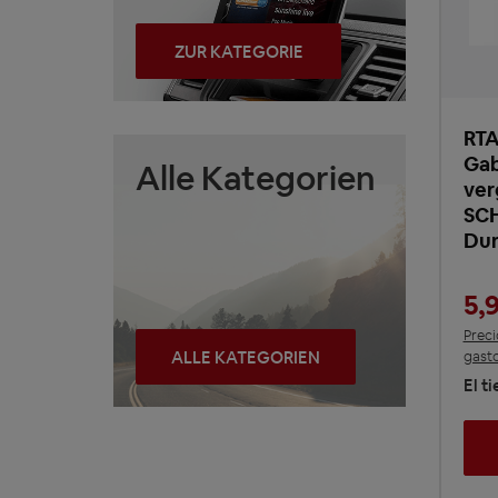
ZUR KATEGORIE
RTA
Gab
Alle Kategorien
ver
SC
Du
5,
Preci
ALLE KATEGORIEN
gasto
El t