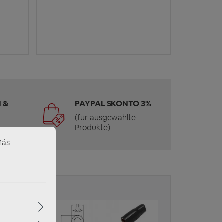
 &
PAYPAL SKONTO 3%
(für ausgewählte
Produkte)
Más