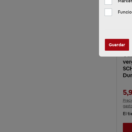
Market
Funcio
Guardar
RTA
Gab
ver
SC
Du
5,
Preci
gasto
El t