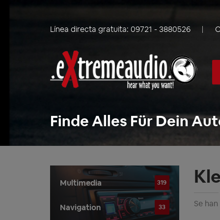
Línea directa gratuita:
09721 - 3880526
C
Finde Alles Für Dein Aut
Kl
Multimedia
319
Se han
Navigation
33