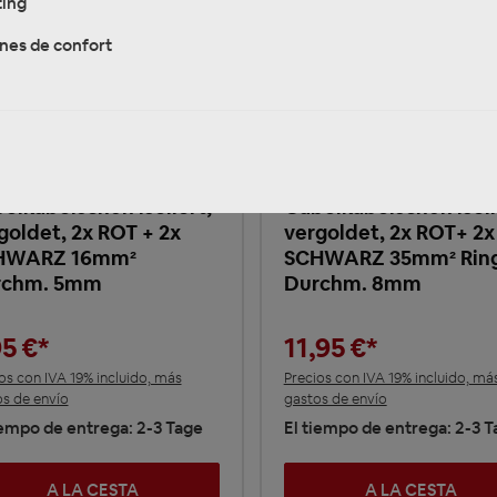
ing
nes de confort
 152.147-0 Klemm-
RTA 152.153-0 Klemm-
elkabelschuh isoliert,
Gabelkabelschuh isoli
goldet, 2x ROT + 2x
vergoldet, 2x ROT+ 2x
HWARZ 16mm²
SCHWARZ 35mm² Rin
rchm. 5mm
Durchm. 8mm
95 €*
11,95 €*
os con IVA 19% incluido, más
Precios con IVA 19% incluido, má
s de envío
gastos de envío
iempo de entrega: 2-3 Tage
El tiempo de entrega: 2-3 
A LA CESTA
A LA CESTA