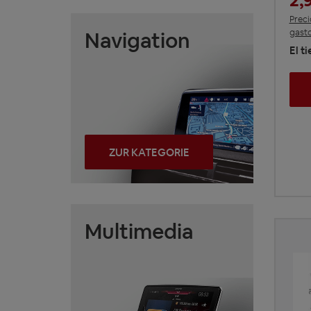
2,
Preci
gasto
Navigation
El t
ZUR KATEGORIE
Multimedia