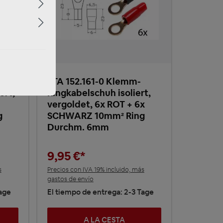
RTA 152.161-0 Klemm-
ert,
Ringkabelschuh isoliert,
vergoldet, 6x ROT + 6x
g
SCHWARZ 10mm² Ring
Durchm. 6mm
9,95 €*
s
Precios con IVA 19% incluido, más
gastos de envío
Tage
El tiempo de entrega: 2-3 Tage
A LA CESTA