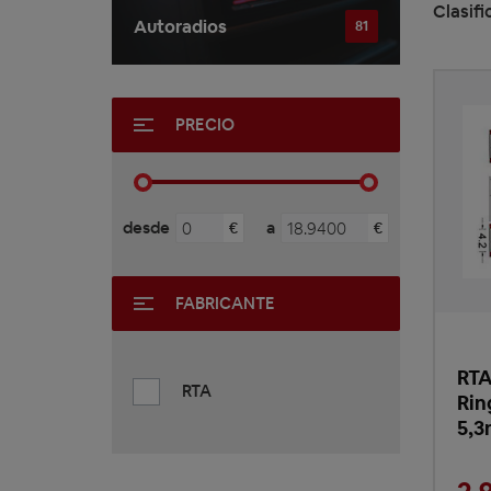
Clasifi
Autoradios
81
PRECIO
desde
a
€
€
FABRICANTE
RTA
RTA
Rin
5,3