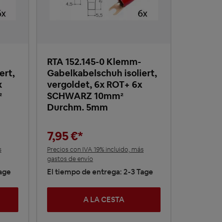
RTA 152.145-0 Klemm-
ert,
Gabelkabelschuh isoliert,
x
vergoldet, 6x ROT+ 6x
²
SCHWARZ 10mm²
Durchm. 5mm
7,95 €*
s
Precios con IVA 19% incluido, más
gastos de envío
Tage
El tiempo de entrega: 2-3 Tage
A LA CESTA