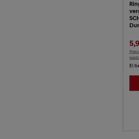
Rin
ver
SC
Du
5,
Preci
gasto
El t