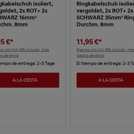
gkabelschuh isoliert,
Ringkabelschuh isolier
goldet, 2x ROT+ 2x
vergoldet, 2x ROT+ 2x
HWARZ 16mm²
SCHWARZ 35mm² Rin
rchm. 8mm
Durchm. 8mm
95 €*
11,95 €*
os con IVA 19% incluido, más
Precios con IVA 19% incluido, má
s de envío
gastos de envío
iempo de entrega: 2-3 Tage
El tiempo de entrega: 2-3 
A LA CESTA
A LA CESTA