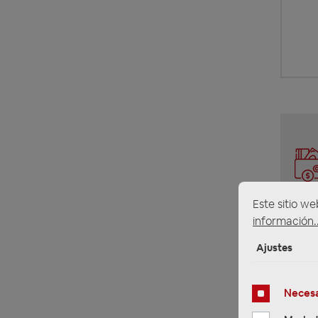
Este sitio we
información..
Ajustes
Necesa