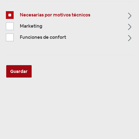
Necesarias por motivos técnicos
Página de inicio
Alle Kategorien
Zubehör
Marketing
Car Hifi Installations Material
Sicherungen
AGU Glassicherungen
Funciones de confort
AGU Glassicherungen
Guardar
Zuverlässiger Überspannungsschutz für
Ihre Car-HiFi-Anlage
AGU Glassicherungen in allen gängigen Stärken - 10, 20, 30, 40,
50, 60 und 80 Ampere - für zuverlässigen Kurzschlussschutz und
sichere Stromversorgung bei der professionellen Car-HiFi-
Installation.