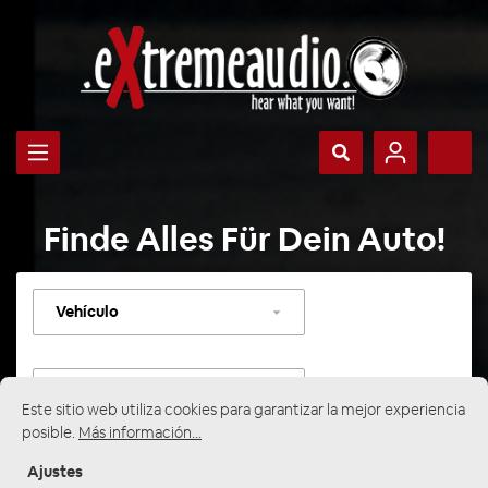
Finde Alles Für Dein Auto!
Seleccionar
vehículo
Seleccionar
categoría
Este sitio web utiliza cookies para garantizar la mejor experiencia
posible.
Más información...
Ajustes