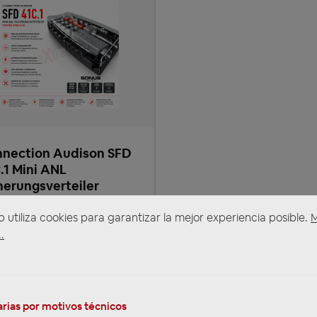
nection Audison SFD
.1 Mini ANL
herungsverteiler
teilerblock
b utiliza cookies para garantizar la mejor experiencia posible.
.
9,00 €*
os con IVA 19% incluido, más
s de envío
iempo de entrega: 2-3 Tage
rias por motivos técnicos