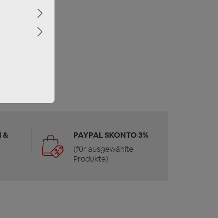
 &
PAYPAL SKONTO 3%
(für ausgewählte
Produkte)