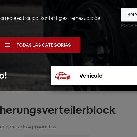
orreo electrónico:
kontakt@extremeaudio.de
Power
TODAS LAS CATEGORIAS
Seleccionar
o!
vehículo
cherungsverteilerblock
 encontrado 4 productos