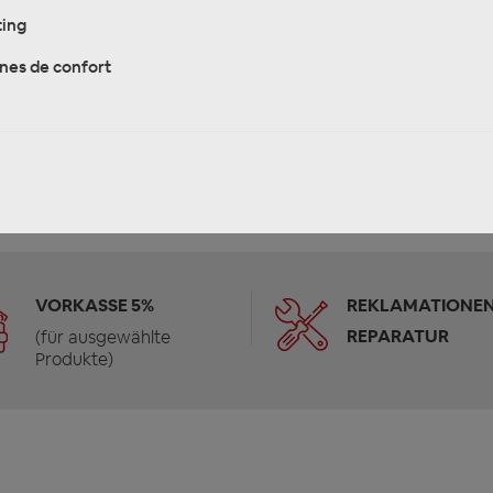
ing
A LA CESTA
nes de confort
VORKASSE 5%
REKLAMATIONEN
REPARATUR
(für ausgewählte
Produkte)