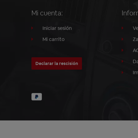
Mi cuenta:
Infor
Iniciar sesión
Ve
Mi carrito
Za
A
Da
Declarar la rescisión
I