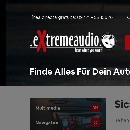
Línea directa gratuita:
09721 - 3880526
C
Finde Alles Für Dein Aut
Si
Multimedia
319
Se han
Navigation
33