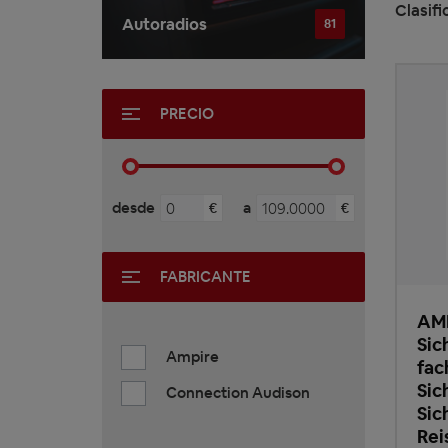
Clasifi
Autoradios
81
PRECIO
desde
a
€
€
FABRICANTE
AM
Sic
Ampire
fac
Sic
Connection Audison
Sic
Rei