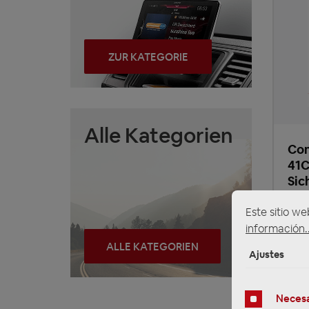
ZUR KATEGORIE
Alle Kategorien
Con
41C
Sic
Ver
Este sitio we
información..
10
ALLE KATEGORIEN
Ajustes
Preci
gasto
El t
Necesa