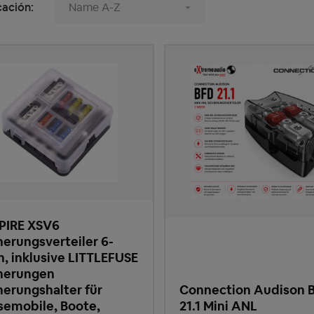
cación:
PIRE XSV6
herungsverteiler 6-
h, inklusive LITTLEFUSE
herungen
herungshalter für
Connection Audison 
semobile, Boote,
21.1 Mini ANL