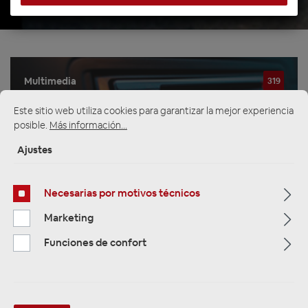
Multimedia
319
Este sitio web utiliza cookies para garantizar la mejor experiencia
Navigation
33
posible.
Más información...
Ajustes
Autoradios
81
Necesarias por motivos técnicos
Filtro
Marketing
Funciones de confort
Navigation