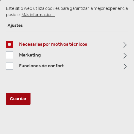
Este sitio web utiliza cookies para garantizar la mejor experiencia
posible.
Más información...
Ajustes
Multimedia
319
Necesarias por motivos técnicos
Navigation
33
Marketing
Autoradios
Funciones de confort
81
Filtro
Guardar
Navigation