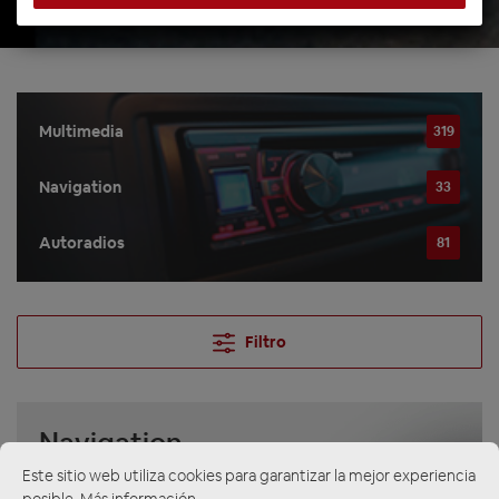
Multimedia
319
Navigation
33
Autoradios
81
Filtro
Navigation
Este sitio web utiliza cookies para garantizar la mejor experiencia
posible.
Más información...