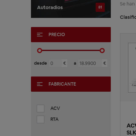
Se han
Autoradios
81
Clasifi
PRECIO
desde
a
€
€
FABRICANTE
ACV
RTA
ACV
SLK