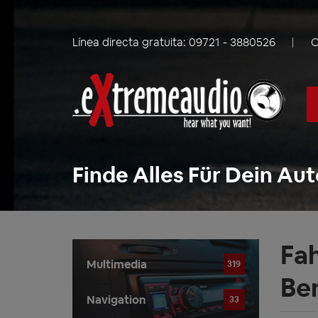
Línea directa gratuita:
09721 - 3880526
C
Finde Alles Für Dein Aut
Fa
Multimedia
319
Be
Navigation
33