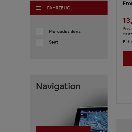
Fro
FAHRZEUG
13
Preci
Mercedes Benz
gasto
El t
Seat
Navigation