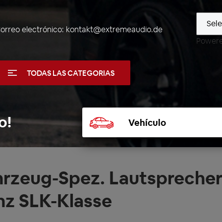
orreo electrónico:
kontakt@extremeaudio.de
Power
TODAS LAS CATEGORIAS
Seleccionar
o!
vehículo
hrzeug-Spez. Lautspreche
nz SLK-Klasse