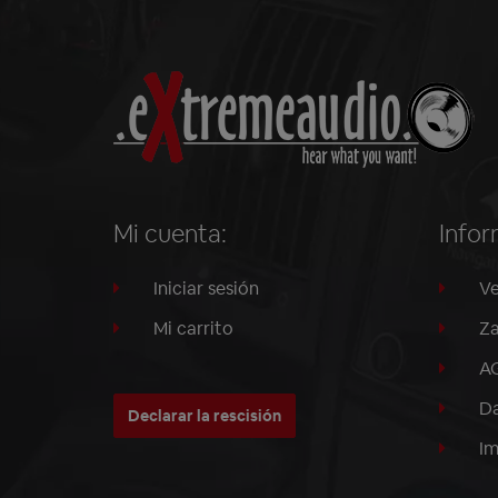
Mi cuenta:
Infor
Iniciar sesión
Ve
Mi carrito
Za
A
Da
Declarar la rescisión
I