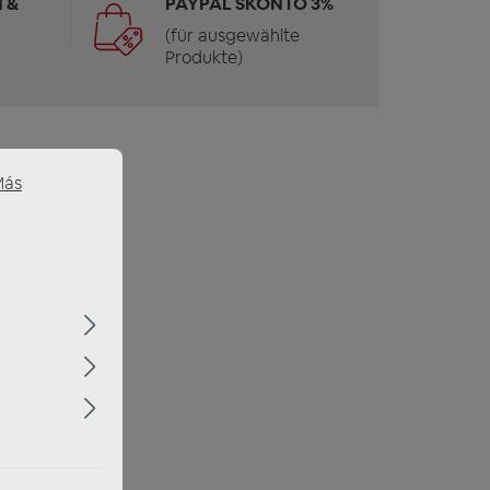
 &
PAYPAL SKONTO 3%
(für ausgewählte
Produkte)
Más