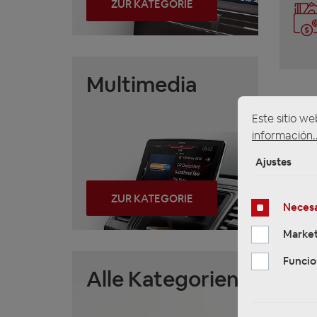
ZUR KATEGORIE
Multimedia
Este sitio we
información..
Ajustes
ZUR KATEGORIE
Necesa
Market
Funcio
Alle Kategorien