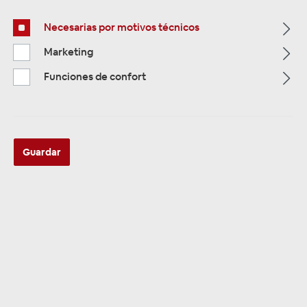
Necesarias por motivos técnicos
Marketing
Funciones de confort
ZUR KATEGORIE
Multimedia
Guardar
ZUR KATEGORIE