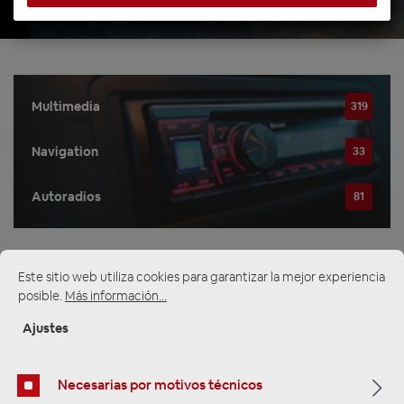
Multimedia
319
Navigation
33
Autoradios
81
Este sitio web utiliza cookies para garantizar la mejor experiencia
Filtro
posible.
Más información...
Ajustes
Navigation
Necesarias por motivos técnicos