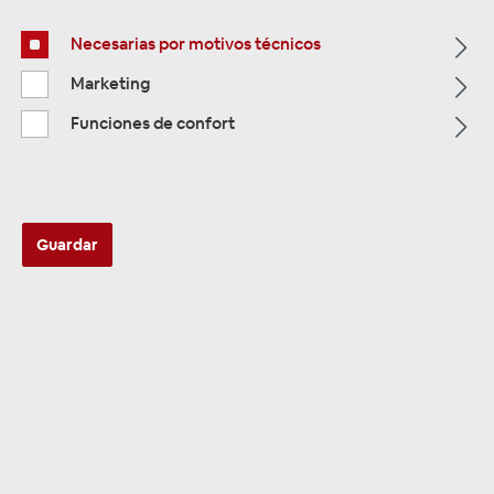
Necesarias por motivos técnicos
Marketing
Funciones de confort
ZUR KATEGORIE
Multimedia
Guardar
ZUR KATEGORIE