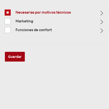
Necesarias por motivos técnicos
Marketing
Multimedia
319
Funciones de confort
Navigation
33
Autoradios
81
Guardar
Filtro
Navigation