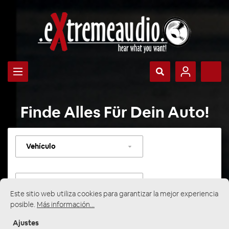
Finde Alles Für Dein Auto!
Seleccionar
vehículo
Seleccionar
categoría
Este sitio web utiliza cookies para garantizar la mejor experiencia
posible.
Más información...
Ajustes