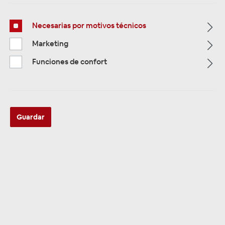
Necesarias por motivos técnicos
Marketing
Multimedia
319
Funciones de confort
Navigation
33
Autoradios
81
Guardar
Filtro
Navigation