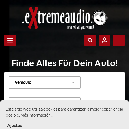
Finde Alles Für Dein Auto!
Seleccionar
vehículo
Seleccionar
categoría
Este sitio web utiliza cookies para garantizar la mejor experiencia
posible.
Más información...
Ajustes