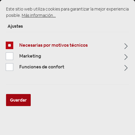
Este sitio web utiliza cookies para garantizar la mejor experiencia
posible.
Más información...
Ajustes
Multimedia
319
Necesarias por motivos técnicos
Navigation
33
Marketing
Autoradios
81
Funciones de confort
Filtro
Guardar
Navigation