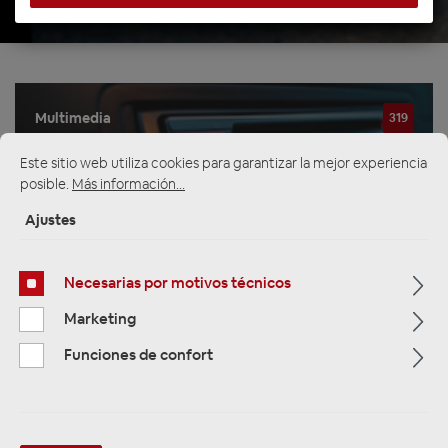
Multimedia
319
Este sitio web utiliza cookies para garantizar la mejor experiencia
Navigation
33
posible.
Más información...
Autoradios
81
Ajustes
Necesarias por motivos técnicos
Filtro
Marketing
Funciones de confort
Navigation