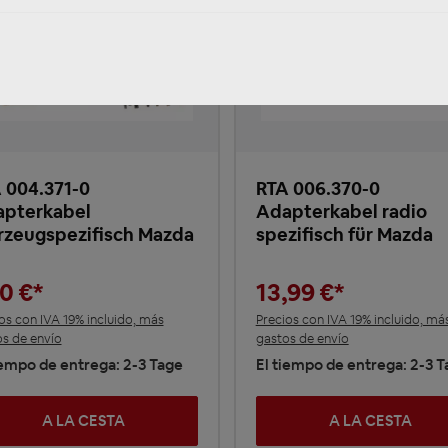
 004.371-0
RTA 006.370-0
pterkabel
Adapterkabel radio
rzeugspezifisch Mazda
spezifisch für Mazda
90 €*
13,99 €*
os con IVA 19% incluido, más
Precios con IVA 19% incluido, má
s de envío
gastos de envío
iempo de entrega: 2-3 Tage
El tiempo de entrega: 2-3 
A LA CESTA
A LA CESTA