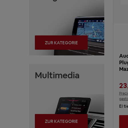
ZUR KATEGORIE
Aud
Plu
Maz
Multimedia
23
Preci
gasto
El t
ZUR KATEGORIE