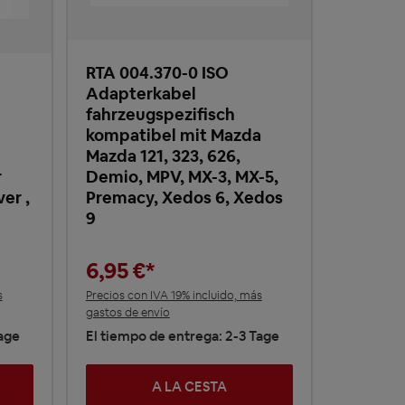
RTA 004.370-0 ISO
Adapterkabel
fahrzeugspezifisch
kompatibel mit Mazda
Mazda 121, 323, 626,
r
Demio, MPV, MX-3, MX-5,
er ,
Premacy, Xedos 6, Xedos
9
6,95 €*
s
Precios con IVA 19% incluido, más
gastos de envío
Tage
El tiempo de entrega: 2-3 Tage
A LA CESTA