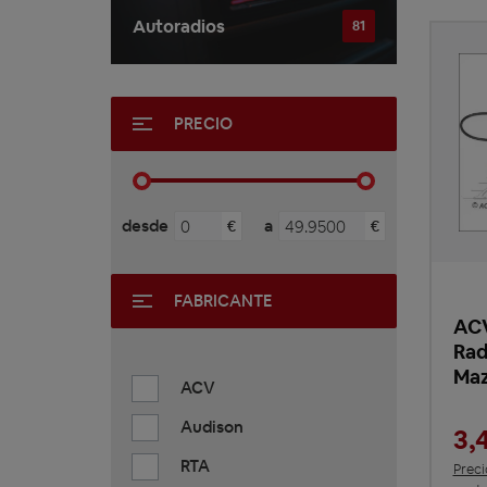
Autoradios
81
PRECIO
desde
a
€
€
FABRICANTE
ACV
Rad
Ma
ACV
Audison
3,
RTA
Preci