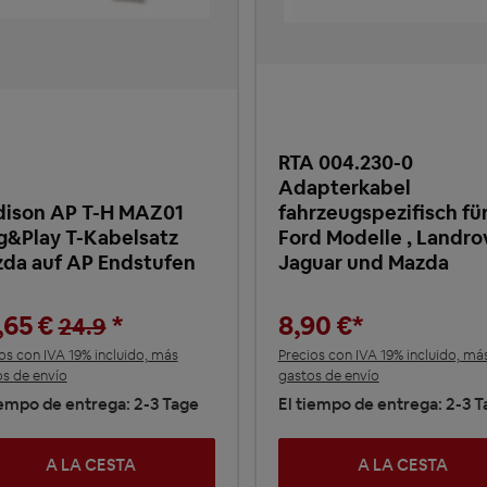
RTA 004.230-0
Adapterkabel
ison AP T-H MAZ01
fahrzeugspezifisch fü
g&Play T-Kabelsatz
Ford Modelle , Landrov
da auf AP Endstufen
Jaguar und Mazda
,65 €
*
8,90 €*
24.9
os con IVA 19% incluido, más
Precios con IVA 19% incluido, má
s de envío
gastos de envío
iempo de entrega: 2-3 Tage
El tiempo de entrega: 2-3 
A LA CESTA
A LA CESTA