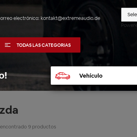
orreo electrónico:
kontakt@extremeaudio.de
Power
TODAS LAS CATEGORIAS
Seleccionar
o!
vehículo
zda
 encontrado 9 productos