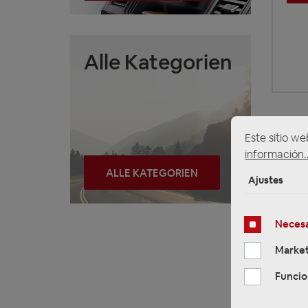
Alle Kategorien
Este sitio we
información..
ALLE KATEGORIEN
Ajustes
Necesa
Market
Funcio