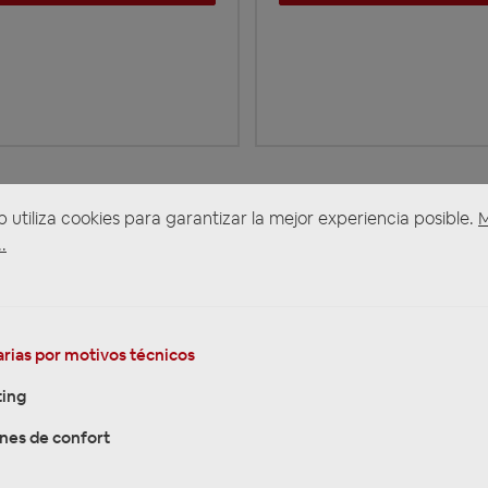
b utiliza cookies para garantizar la mejor experiencia posible.
.
VORKASSE 5%
REKLAMATIONEN
REPARATUR
(für ausgewählte
Produkte)
rias por motivos técnicos
ing
nes de confort