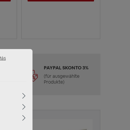
Más
 &
PAYPAL SKONTO 3%
(für ausgewählte
Produkte)