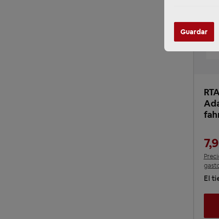
Guardar
RTA
Ada
fah
7,
Preci
gasto
El t