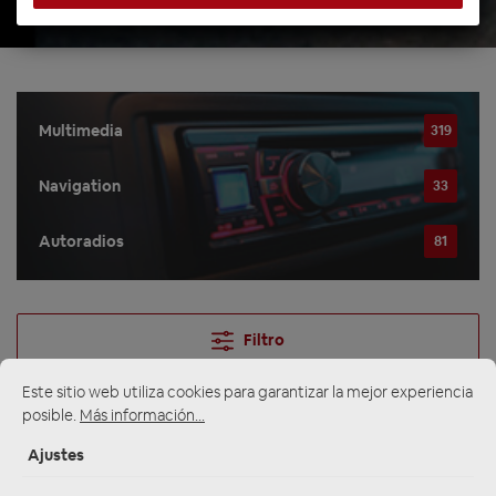
Multimedia
319
Navigation
33
Autoradios
81
Filtro
Este sitio web utiliza cookies para garantizar la mejor experiencia
posible.
Más información...
Navigation
Ajustes