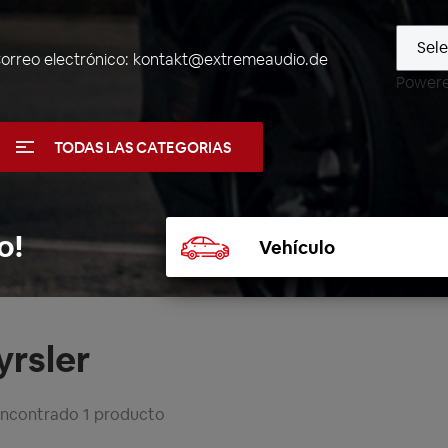
orreo electrónico:
kontakt@extremeaudio.de
Power
TODAS LAS CATEGORIAS
Seleccionar
o!
vehículo
yrsler
encontrado 1 producto