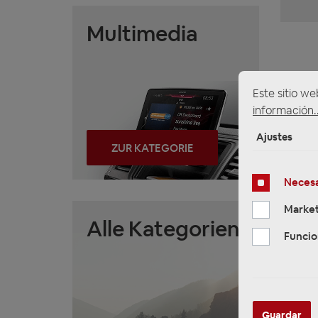
Multimedia
Este sitio we
información..
Ajustes
ZUR KATEGORIE
Necesa
Market
Alle Kategorien
Funcio
Guardar