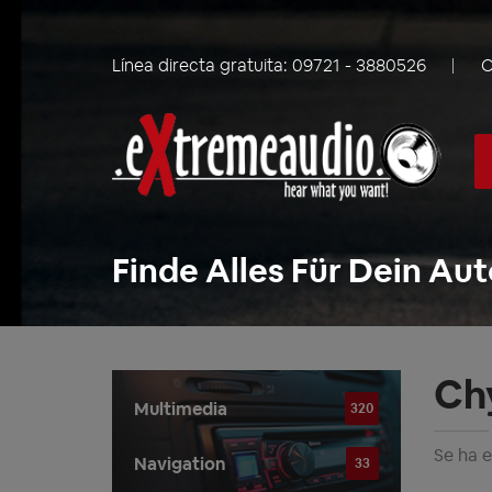
Línea directa gratuita:
09721 - 3880526
C
Finde Alles Für Dein Aut
Ch
Multimedia
320
Se ha 
Navigation
33