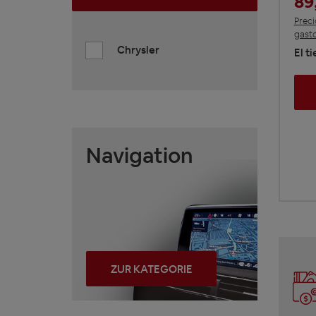
89
Preci
gasto
Chrysler
El t
Navigation
ZUR KATEGORIE