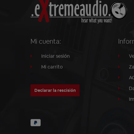
Mi cuenta:
Infor
Iniciar sesión
Ve
Mi carrito
Za
A
Da
Declarar la rescisión
I