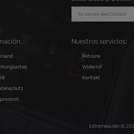
mación:
Nuestros servicios:
rsand
Retoure
hlungsarten
Widerruf
GB
Kontakt
tenschutz
mpressum
Extremeaudio © 2026