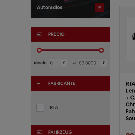
Autoradios
81
PRECIO
desde
a
€
€
RTA
FABRICANTE
Len
+ C
Chr
RTA
Fah
So
FAHRZEUG