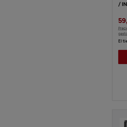
/ I
59
Preci
gasto
El t