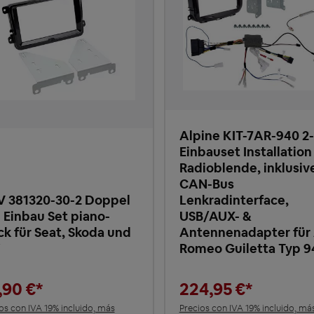
Alpine KIT-7AR-940 2
Einbauset Installation
Radioblende, inklusiv
CAN-Bus
 381320-30-2 Doppel
Lenkradinterface,
 Einbau Set piano-
USB/AUX- &
ck für Seat, Skoda und
Antennenadapter für 
W
Romeo Guiletta Typ 9
,90 €*
224,95 €*
os con IVA 19% incluido, más
Precios con IVA 19% incluido, má