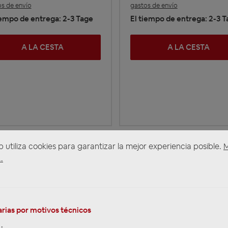
s de envío
gastos de envío
iempo de entrega: 2-3 Tage
El tiempo de entrega: 2-3 
A LA CESTA
A LA CESTA
b utiliza cookies para garantizar la mejor experiencia posible.
.
VORKASSE 5%
REKLAMATIONEN
REPARATUR
(für ausgewählte
Produkte)
rias por motivos técnicos