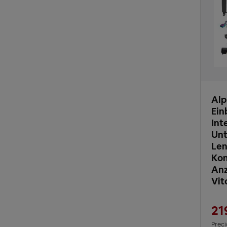
Alp
Ein
Int
Unt
Len
Kom
Anz
Vit
21
Preci