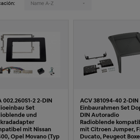
cación:
 002.260S1-2 2-DIN
ACV 381094-40 2-DIN
ioeinbau Set
Einbaurahmen Set Do
ioblende und
DIN Autoradio
kradadapter
Radioblende kompati
patibel mit Nissan
mit Citroen Jumper, F
00, Opel Movano (Typ
Ducato, Peugeot Boxe