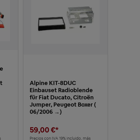
de
t
Alpine KIT-8DUC
Einbauset Radioblende
für Fiat Ducato, Citroën
Jumper, Peugeot Boxer (
06/2006 →)
59,00 €*
s
Precios con IVA 19% incluido, más