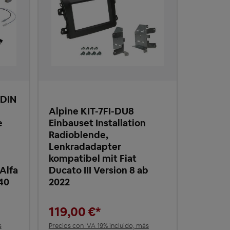
-DIN
Alpine KIT-7FI-DU8
e
Einbauset Installation
Radioblende,
Lenkradadapter
kompatibel mit Fiat
Alfa
Ducato III Version 8 ab
40
2022
119,00 €*
s
Precios con IVA 19% incluido, más