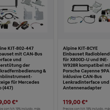
ine KIT-802-447
Alpine KIT-8CYE
bauset mit CAN-Bus
Einbauset Radioblen
erface und
für X800D-U und INE-
erstütung der
W928R kompatibel mi
kradfernbedienung &
Porsche Cayenne 9PA
biinstrument-
inklusive CAN-Bus
eige für Mercedes
Lenkradinterface und
o (447)
Antennenadapter
9,00 €*
119,00 €*
os con IVA 19% incluido, más
Precios con IVA 19% incluido, má