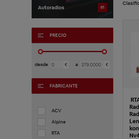
Clasifi
Autoradios
81
PRECIO
desde
a
€
€
FABRICANTE
RTA
Rad
ACV
Rad
Len
Alpine
kom
RTA
Nv4