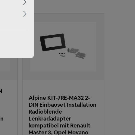
N
Alpine KIT-7RE-MA32 2-
DIN Einbauset Installation
Radioblende
an
Lenkradadapter
kompatibel mit Renault
Master 3, Opel Movano