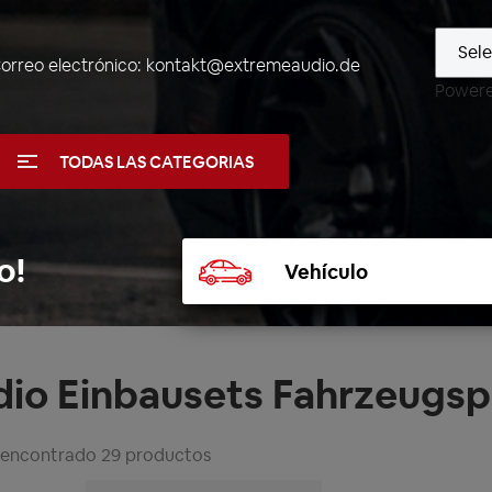
orreo electrónico:
kontakt@extremeaudio.de
Power
TODAS LAS CATEGORIAS
Seleccionar
o!
vehículo
dio Einbausets Fahrzeugsp
 encontrado 29 productos