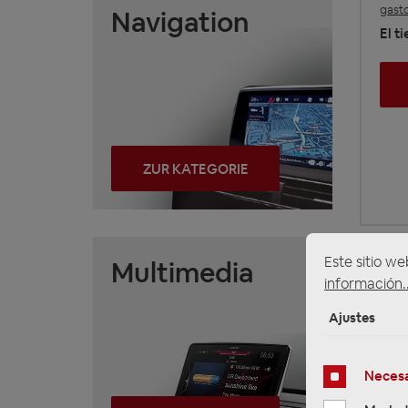
gasto
Navigation
El t
ZUR KATEGORIE
Este sitio we
Multimedia
información..
Ajustes
Necesa