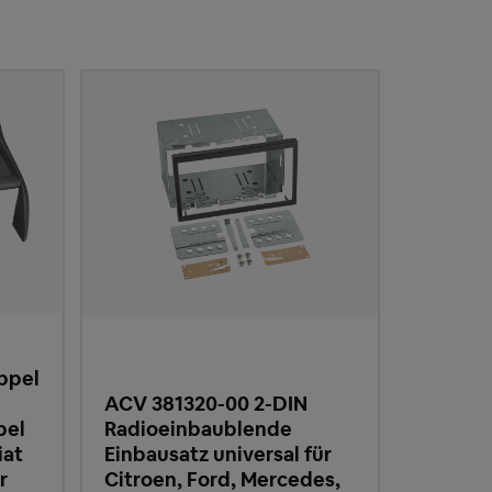
ppel
ACV 381320-00 2-DIN
bel
Radioeinbaublende
iat
Einbausatz universal für
r
Citroen, Ford, Mercedes,