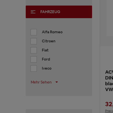
FAHRZEUG
Alfa Romeo
Citroen
Fiat
Ford
Iveco
ACV
DIN
Mehr Sehen
bla
V
32
Preci