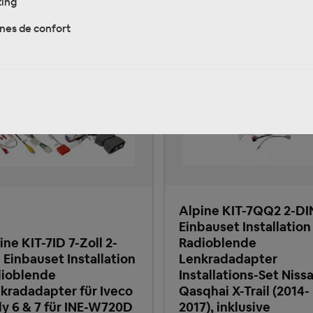
ing
nes de confort
Alpine KIT-7QQ2 2-DI
Einbauset Installation
ine KIT-7ID 7-Zoll 2-
Radioblende
 Einbauset Installation
Lenkradadapter
ioblende
Installations-Set Niss
kradadapter für Iveco
Qasqhai X-Trail (2014-
ly 6 & 7 für INE-W720D
2017), inklusive