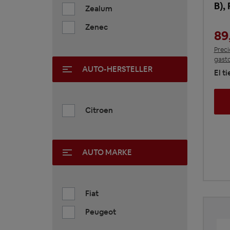
B),
Zealum
Zenec
89
Preci
gasto
AUTO-HERSTELLER
El t
Citroen
AUTO MARKE
Fiat
Peugeot