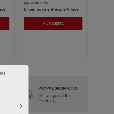
gastos de envío
Tage
El tiempo de entrega: 2-3 Tage
A LA CESTA
Más
 &
PAYPAL SKONTO 3%
(für ausgewählte
Produkte)