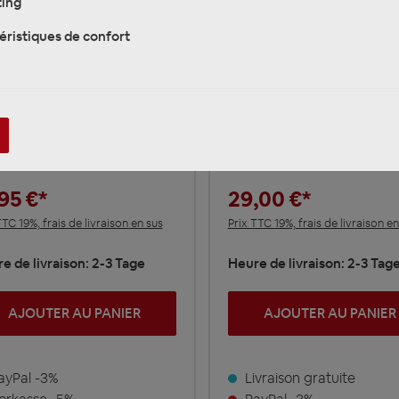
ing
éristiques de confort
AUDIO SYSTEM Z-EVO
DIO SYSTEM Z-EVO
5.OM-4 Cinchkabel / 
M ECO Cinchkabel /
cable HIGH
 cable HIGH
PERFORMANCE 5 mete
RFORMANCE 5 meter
fach
95 €*
29,00 €*
TTC 19%, frais de livraison en sus
Prix TTC 19%, frais de livraison en
e de livraison: 2-3 Tage
Heure de livraison: 2-3 Tag
AJOUTER AU PANIER
AJOUTER AU PANIER
yPal -3%
Livraison gratuite