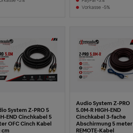
rkasse -5%
PayPal -3%
Vorkasse -5%
Audio System Z-PRO
io System Z-PRO 5
5.0M-R HIGH-END
H-END Cinchkabel 5
Cinchkabel 3-fache
er OFC Cinch Kabel
Abschirmung 5 meter
 cm
REMOTE-Kabel