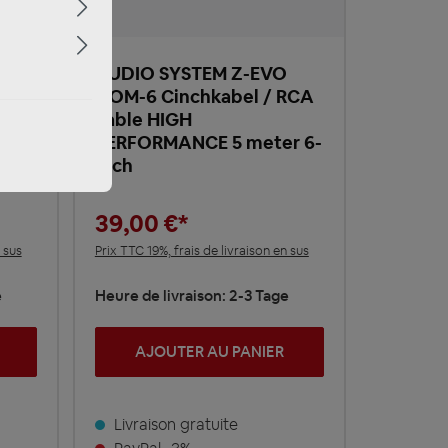
AUDIO SYSTEM Z-EVO
RCA
5.OM-6 Cinchkabel / RCA
cable HIGH
r 4-
PERFORMANCE 5 meter 6-
fach
39,00 €*
 sus
Prix TTC 19%, frais de livraison en sus
e
Heure de livraison: 2-3 Tage
AJOUTER AU PANIER
Livraison gratuite