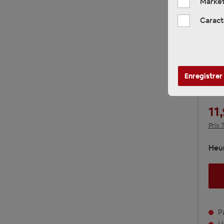
Market
Caract
AU
5.O
RCA
Enregistrer
PE
11,
Prix 
Heur
Pa