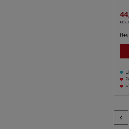
44
Prix 
Heur
Li
Pa
Vo