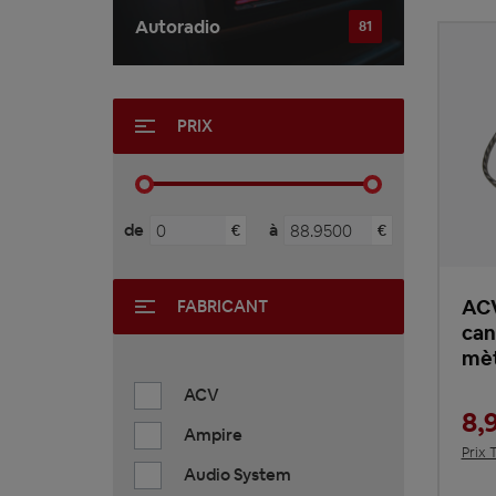
Autoradio
81
PRIX
de
à
€
€
ACV
FABRICANT
can
mèt
ACV
8,
Ampire
Prix 
Audio System