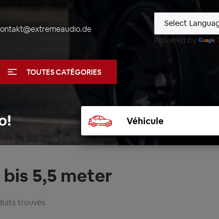
kontakt@extremeaudio.de
Powered by
TOUTES CATÉGORIES
Sélectionner
o!
un
véhicule
bis 5,5 meter
uits trouvés