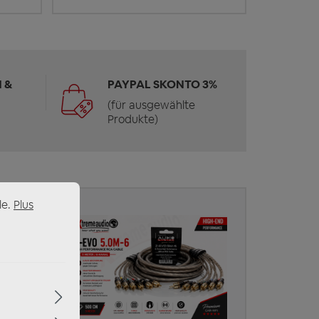
 &
PAYPAL SKONTO 3%
(für ausgewählte
Produkte)
le.
Plus