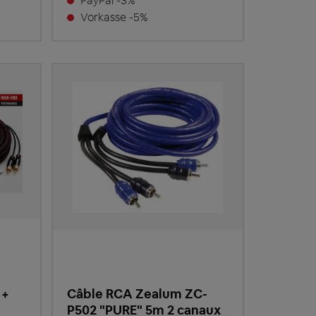
PayPal -3%
Vorkasse -5%
 +
Câble RCA Zealum ZC-
P502 "PURE" 5m 2 canaux