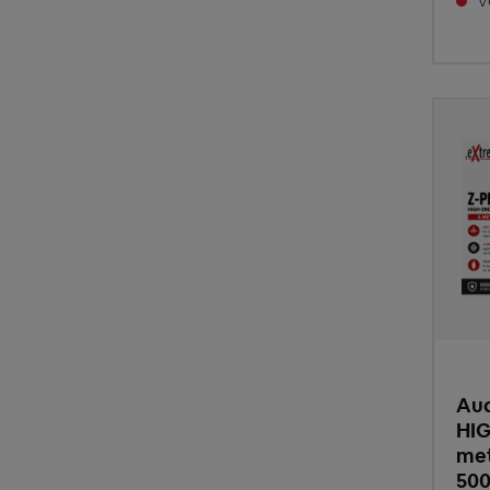
Vo
Aud
HIG
met
500