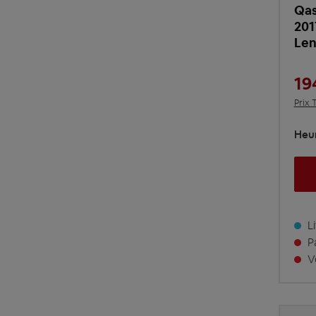
Qas
201
Len
19
Prix 
Heur
Li
Pa
Vo