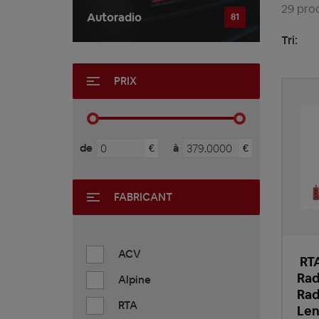
29 prod
Autoradio
81
Tri:
PRIX
de
à
€
€
FABRICANT
ACV
RTA
Rad
Alpine
Rad
RTA
Len