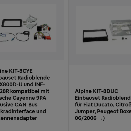
ine KIT-8CYE
bauset Radioblende
 X800D-U und INE-
8R kompatibel mit
Alpine KIT-8DUC
sche Cayenne 9PA
Einbauset Radioblen
lusive CAN-Bus
für Fiat Ducato, Citro
kradinterface und
Jumper, Peugeot Boxe
tennenadapter
06/2006 →)