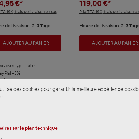
4,95 €*
119,00 €*
TTC 19%, frais de livraison en sus
Prix TTC 19%, frais de livraison en
e de livraison: 2-3 Tage
Heure de livraison: 2-3 Tag
AJOUTER AU PANIER
AJOUTER AU PANIER
vraison gratuite
yPal -3%
rkasse -5%
tilise des cookies pour garantir la meilleure expérience possib
s...
VORKASSE 5%
REKLAMATIONEN
aires sur le plan technique
REPARATUR
(für ausgewählte
Produkte)