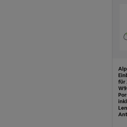
Alp
Ein
für
W92
Por
ink
Len
An