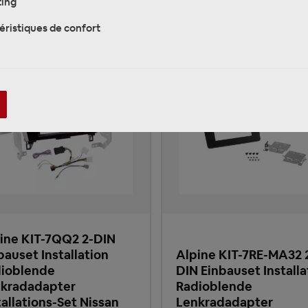
ing
éristiques de confort
ine KIT-7QQ2 2-DIN
bauset Installation
Alpine KIT-7RE-MA32 
ioblende
DIN Einbauset Installa
kradadapter
Radioblende
tallations-Set Nissan
Lenkradadapter