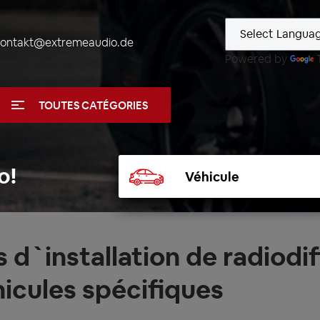
kontakt@extremeaudio.de
Powered by
TOUTES CATÉGORIES
Sélectionner
o!
un
véhicule
s d`installation de radiodi
icules spécifiques