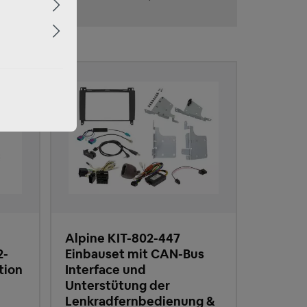
Alpine KIT-802-447
2-
Einbauset mit CAN-Bus
tion
Interface und
Unterstütung der
Lenkradfernbedienung &