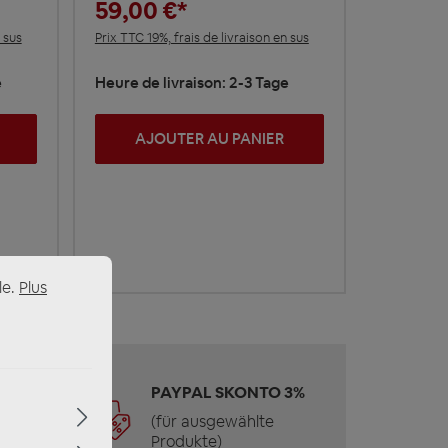
59,00 €*
 sus
Prix TTC 19%, frais de livraison en sus
e
Heure de livraison: 2-3 Tage
AJOUTER AU PANIER
le.
Plus
 &
PAYPAL SKONTO 3%
(für ausgewählte
Produkte)