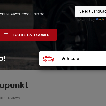
kontakt@extremeaudio.de
Powered by
TOUTES CATÉGORIES
Sélectionner
o!
un
véhicule
aupunkt
its trouvés