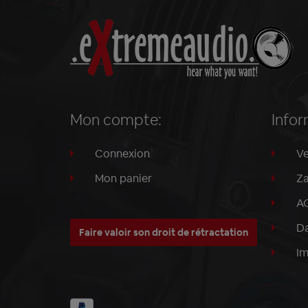
Mon compte:
Infor
Connexion
Ve
Mon panier
Za
A
Da
Faire valoir son droit de rétractation
I