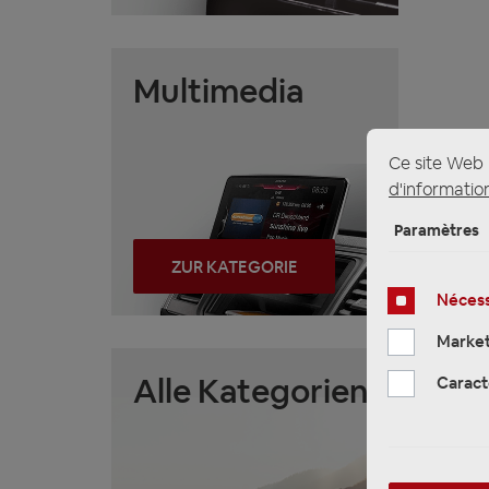
Multimedia
Ce site Web u
d'information
Paramètres
ZUR KATEGORIE
Nécess
Market
Alle Kategorien
Caract