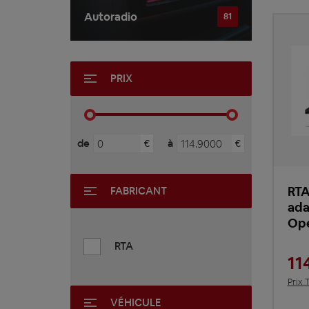
Autoradio
81
PRIX
de
à
€
€
RTA
FABRICANT
ada
Ope
RTA
11
Prix 
VÉHICULE