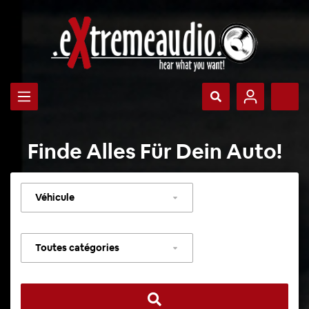
Finde Alles Für Dein Auto!
Sélectionner
un
véhicule
Sélectionner
une
catégorie