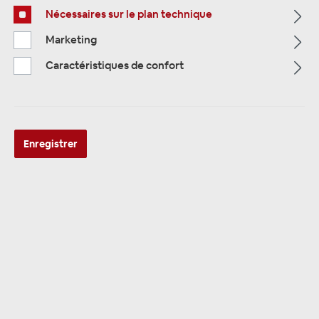
Nécessaires sur le plan technique
Alle Kategorien
Marketing
Caractéristiques de confort
Enregistrer
ALLE KATEGORIEN
Forfaits
69 produits trouvés
Tri: