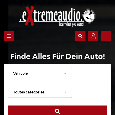
Finde Alles Für Dein Auto!
Sélectionner
un
véhicule
Sélectionner
une
catégorie