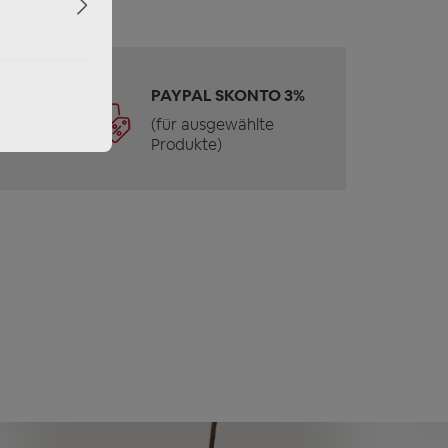
 &
PAYPAL SKONTO 3%
(für ausgewählte
Produkte)