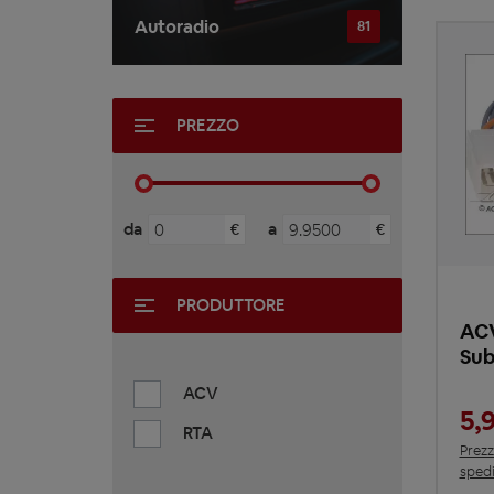
Autoradio
81
PREZZO
da
a
€
€
PRODUTTORE
ACV
Su
ACV
5,
RTA
Prezz
spedi