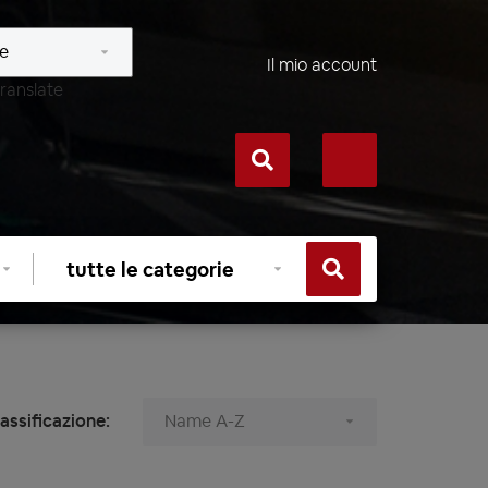
Il mio account
ranslate
Selezionare
categoria
assificazione: