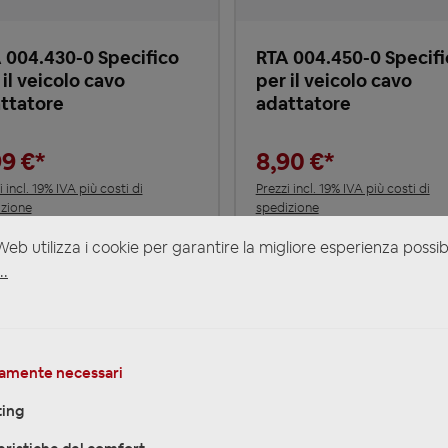
 004.430-0 Specifico
RTA 004.450-0 Specifi
 il veicolo cavo
per il veicolo cavo
ttatore
adattatore
99 €*
8,90 €*
i incl. 19% IVA più costi di
Prezzi incl. 19% IVA più costi di
zione
spedizione
o di consegna: 2-3 Tage
Tempo di consegna: 2-3 Ta
eb utilizza i cookie per garantire la migliore esperienza possib
..
NEL CARRELLO
NEL CARRELLO
i
amente necessari
ing