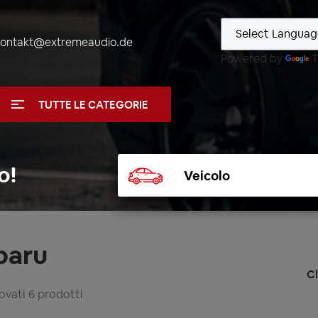
kontakt@extremeaudio.de
Powered by
T
TUTTE LE CATEGORIE
Selezionare
o!
veicolo
baru
Cl
rovati 6 prodotti