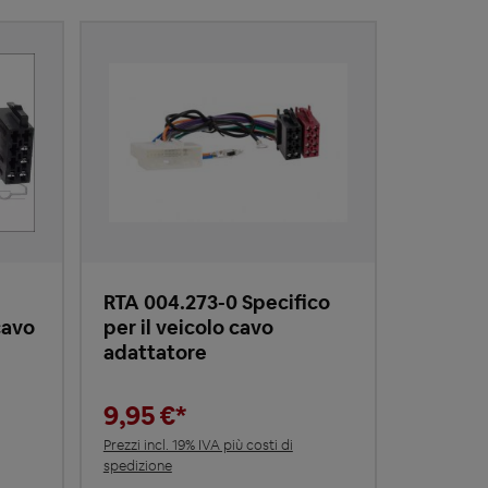
RTA 004.273-0 Specifico
cavo
per il veicolo cavo
adattatore
9,95 €*
Prezzi incl. 19% IVA più costi di
spedizione