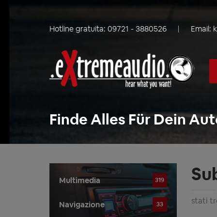
Hotline gratuita:
09721 - 3880526
Email:
Finde Alles Für Dein Aut
Su
Multimedia
319
stati t
Navigazione
33