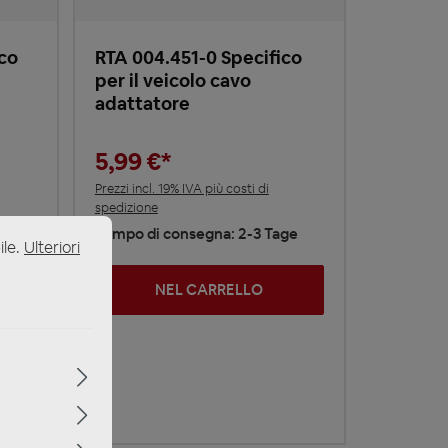
co
RTA 004.451-0 Specifico
per il veicolo cavo
adattatore
5,99 €*
Prezzi incl. 19% IVA più costi di
spedizione
ge
Tempo di consegna: 2-3 Tage
ile.
Ulteriori
NEL CARRELLO