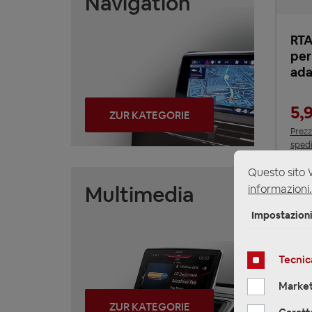
Navigation
RTA
per
ada
5,
ZUR KATEGORIE
Prezz
spedi
Temp
Questo sito W
Multimedia
informazioni.
Impostazion
Tecnic
Market
ZUR KATEGORIE