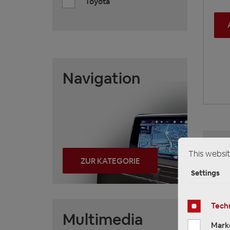
Toyota
Navigation
This websit
ZUR KATEGORIE
Settings
Techn
Multimedia
Mark