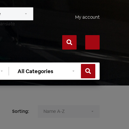
My account
anslate
Select
category
Sorting: