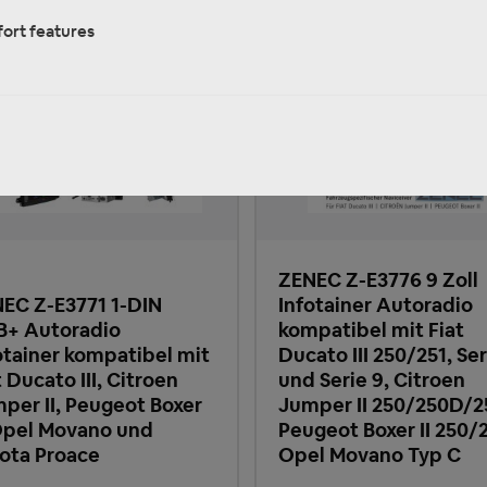
ort features
ZENEC Z-E3776 9 Zoll
EC Z-E3771 1-DIN
Infotainer Autoradio
+ Autoradio
kompatibel mit Fiat
otainer kompatibel mit
Ducato III 250/251, Ser
t Ducato III, Citroen
und Serie 9, Citroen
per II, Peugeot Boxer
Jumper II 250/250D/2
 Opel Movano und
Peugeot Boxer II 250/2
ota Proace
Opel Movano Typ C