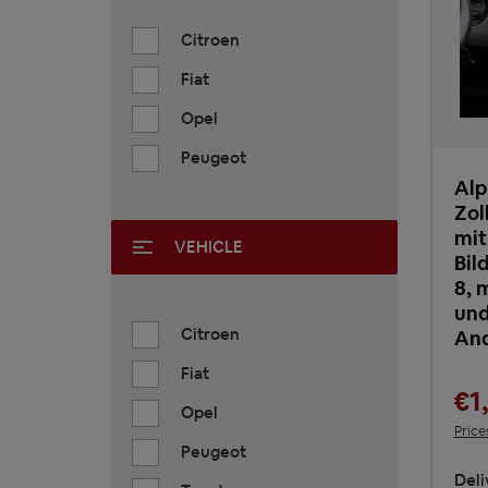
Citroen
Fiat
Opel
Peugeot
Alp
Zol
mit
VEHICLE
Bil
8, 
und
Citroen
And
Fiat
€1
Opel
Price
Peugeot
Deli