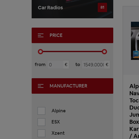
Car Radios
81
PRICE
from
to
€
€
Alp
MANUFACTURER
Nav
Toc
Duc
Alpine
Jum
Box
ESX
Kar
Xzent
/ A