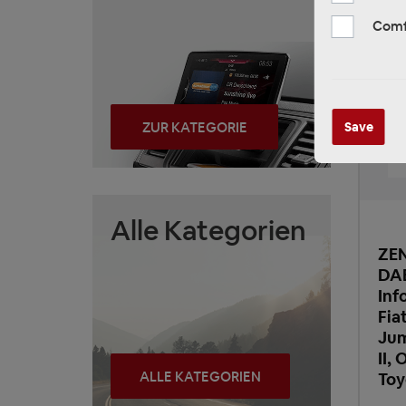
Comf
ZUR KATEGORIE
Save
Alle Kategorien
ZEN
DAB
Inf
Fia
Jum
II,
ALLE KATEGORIEN
Toy