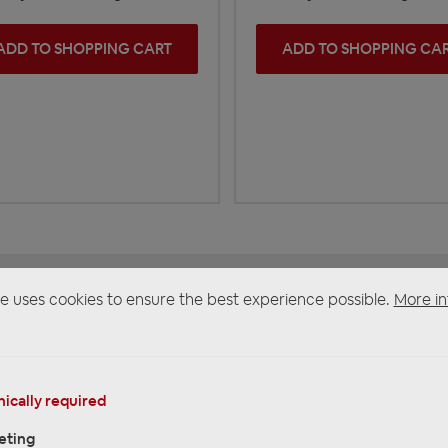
ADD TO SHOPPING CART
ADD TO SHOPPING CA
e uses cookies to ensure the best experience possible.
More in
VORKASSE 5%
REKLAMATIONEN
REPARATUR
(für ausgewählte
Produkte)
ically required
eting