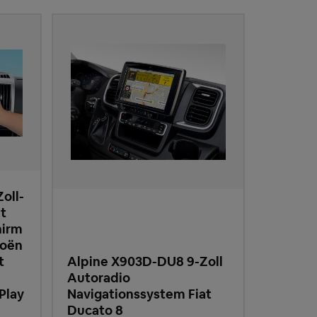
oll-
t
hirm
roën
t
Alpine X903D-DU8 9-Zoll
Autoradio
Play
Navigationssystem Fiat
Ducato 8