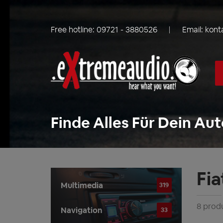
Free hotline:
09721 - 3880526
Email:
kont
Finde Alles Für Dein Aut
Fia
Multimedia
319
8 prod
Navigation
33