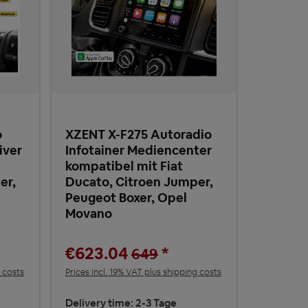
o
XZENT X-F275 Autoradio
iver
Infotainer Mediencenter
kompatibel mit Fiat
er,
Ducato, Citroen Jumper,
Peugeot Boxer, Opel
Movano
€623.04
*
649
g costs
Prices incl. 19% VAT plus shipping costs
Delivery time: 2-3 Tage