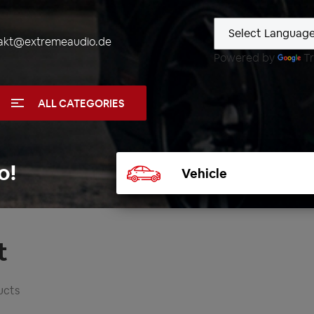
akt@extremeaudio.de
Powered by
Tr
ALL CATEGORIES
Select
o!
vehicle
t
ucts