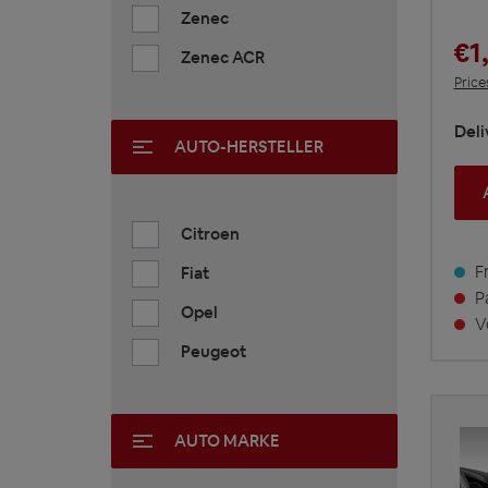
Zenec
€1
Zenec ACR
Price
Deli
AUTO-HERSTELLER
Citroen
Fr
Fiat
Pa
Opel
Vo
Peugeot
AUTO MARKE