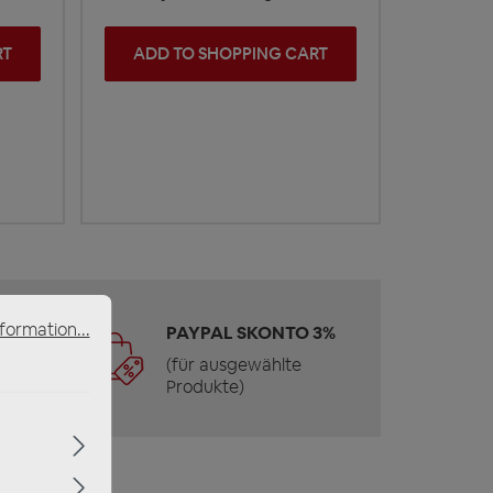
RT
ADD TO SHOPPING CART
formation...
 &
PAYPAL SKONTO 3%
(für ausgewählte
Produkte)