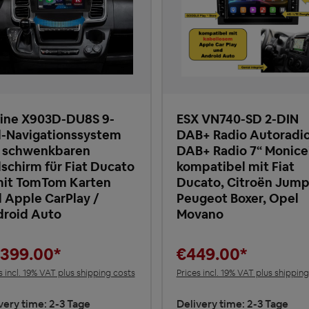
ine X903D-DU8S 9-
ESX VN740-SD 2-DIN
l-Navigationssystem
DAB+ Radio Autoradi
 schwenkbaren
DAB+ Radio 7“ Monice
dschirm für Fiat Ducato
kompatibel mit Fiat
mit TomTom Karten
Ducato, Citroën Jump
 Apple CarPlay /
Peugeot Boxer, Opel
roid Auto
Movano
,399.00*
€449.00*
s incl. 19% VAT plus shipping costs
Prices incl. 19% VAT plus shippin
very time: 2-3 Tage
Delivery time: 2-3 Tage