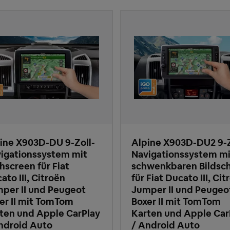
ine X903D-DU 9-Zoll-
Alpine X903D-DU2 9-Z
igationssystem mit
Navigationssystem mi
hscreen für Fiat
schwenkbaren Bildsc
ato III, Citroën
für Fiat Ducato III, Cit
per II und Peugeot
Jumper II und Peugeo
er II mit TomTom
Boxer II mit TomTom
ten und Apple CarPlay
Karten und Apple Car
ndroid Auto
/ Android Auto