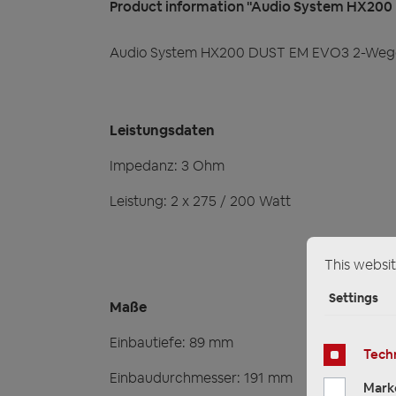
Product information "Audio System HX200
Audio System HX200 DUST EM EVO3 2-Wege 
Leistungsdaten
Impedanz: 3 Ohm
Leistung: 2 x 275 / 200 Watt
This websit
Settings
Maße
Einbautiefe: 89 mm
Techn
Einbaudurchmesser: 191 mm
Mark