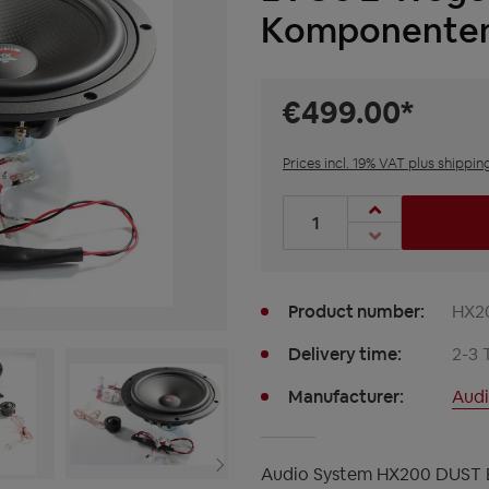
Komponenten 
€499.00*
Prices incl. 19% VAT plus shippin
Product Quantity: Enter t
Product number:
HX2
Delivery time:
2-3 
Manufacturer:
Audi
Audio System HX200 DUST 