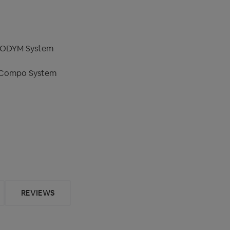
EODYM System
 Compo System
REVIEWS