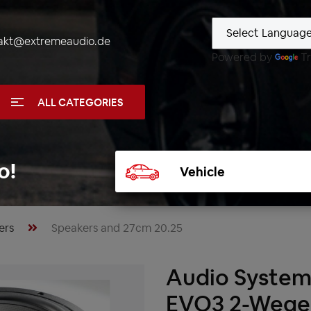
akt@extremeaudio.de
Powered by
Tr
ALL CATEGORIES
Select
o!
vehicle
ers
Speakers and 27cm 20.25
Audio Syste
EVO3 2-Wege 