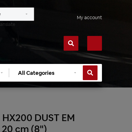
My account
anslate
Select
category
m HX200 DUST EM
20 cm (8")