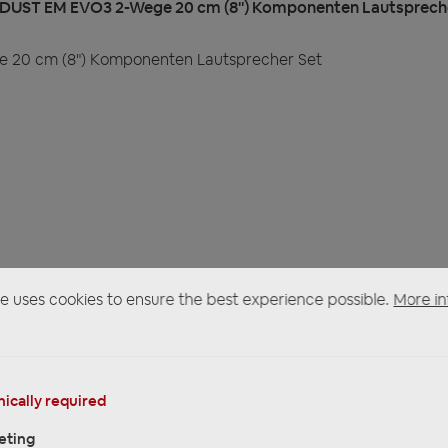
 DUST EM EVO3 2-Wege 20 cm (8") Komponenten Lautspreche
20 cm (8") Komponenten Lautsprecher Set
e uses cookies to ensure the best experience possible.
More in
ically required
eting