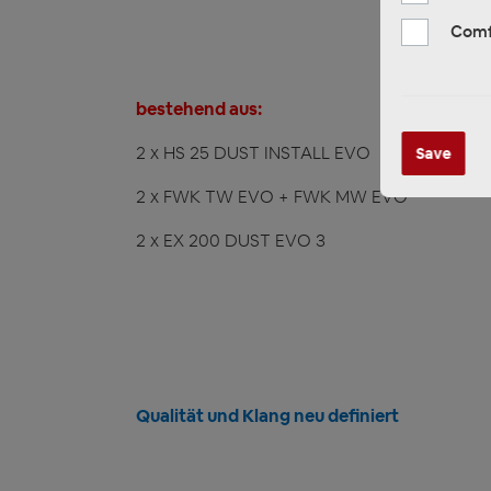
Comf
bestehend aus:
2 x HS 25 DUST INSTALL EVO
Save
2 x FWK TW EVO + FWK MW EVO
2 x EX 200 DUST EVO 3
Qualität und Klang neu definiert