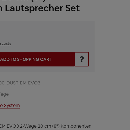
Lautsprecher Set
g costs
he desired amount or use the buttons to increase or decrease t
ADD TO SHOPPING CART
00-DUST-EM-EVO3
Tage
o System
EM EVO3 2-Wege 20 cm (8") Komponenten