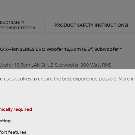
ODUCT SAFETY
PRODUCT SAFETY INSTRUCTIONS!
ESPONSIBLE PERSON
O X--ion SERIES EVO Woofer 16,5 cm (6.5") Subwoofer "
 Woofer 16,5cm LANGHUB Subwoofer 300 Watt RMS
e uses cookies to ensure the best experience possible.
More in
ically required
eting
ort features