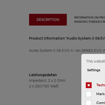
INFORMATION ON PR
DESCRIPTION
MANUFACTURER/EU R
Product information "Audio System X 06 EV
Audio System X 06 EVO X--ion SERIES EVO
This websit
Settings
Leistungsdaten
Impedanz: 2 x 2 Ohm
Techn
2 x 250/150 Watt
Mark
Comf