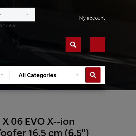
My account
anslate
Select
category
 X 06 EVO X--ion
ofer 16,5 cm (6.5")