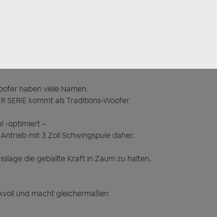
Woofer haben viele Namen.
SERIE kommt als Traditions-Woofer
 -optimiert –
ntrieb mit 3 Zoll Schwingspule daher.
sslage die geballte Kraft in Zaum zu halten.
ckvoll und macht gleichermaßen