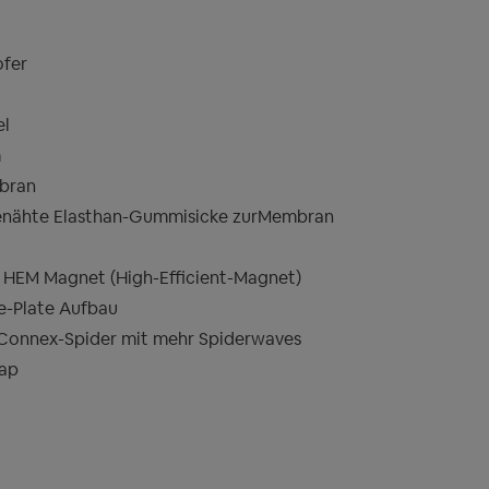
fer
el
m
mbran
enähte Elasthan-Gummisicke zurMembran
 HEM Magnet (High-Efficient-Magnet)
e-Plate Aufbau
 Connex-Spider mit mehr Spiderwaves
cap