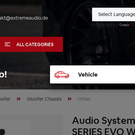
akt@extremeaudio.de
Powered by
Tr
ALL CATEGORIES
Select
o!
vehicle
ofer
Woofer Chassis
Other
Audio System
SERIES EVO Wo