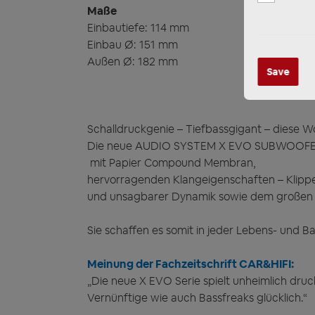
Maße
Einbautiefe: 114 mm
Einbau Ø: 151 mm
Außen Ø: 182 mm
Save
Schalldruckgenie – Tiefbassgigant – diese 
Die neue AUDIO SYSTEM X EVO SUBWOOFER 
mit Papier Compound Membran,
hervorragenden Klangeigenschaften – Klippel
und unsagbarer Dynamik sowie dem großen A
Sie schaffen es somit in jeder Lebens- und Ba
Meinung der Fachzeitschrift CAR&HIFI:
„Die neue X EVO Serie spielt unheimlich dru
Vernünftige wie auch Bassfreaks glücklich.“