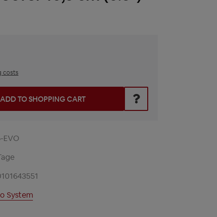
g costs
he desired amount or use the buttons to increase or decrease t
ADD TO SHOPPING CART
6-EVO
Tage
0101643551
o System