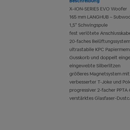
Beschreibung
X–ION-SERIES EVO Woofer
165 mm LANGHUB – Subwoo
1,5″ Schwingspule
fest verlötete Anschlusskab
20-faches Belüftungssyste
ultrastabile KPC Papierme
Gusskorb und doppelt eing
eingewebte Silberlitzen
größeres Magnetsystem mit
verbesserter T-Joke und Pol
progressiver 2-facher PPTA
verstärktes Glasfaser-Dust