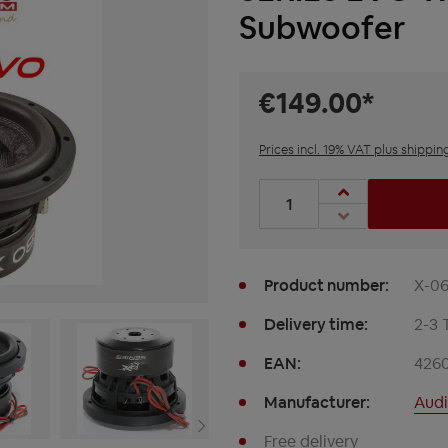
Subwoofer
€149.00*
Prices incl. 19% VAT plus shippin
Product Quantity: Enter t
Product number:
X-0
Delivery time:
2-3 
EAN:
426
Manufacturer:
Audi
Free delivery