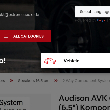
akt@extremeaudio.de
Powered by
Tr
ALL CATEGORIES
Select
o!
vehicle
ers
Speakers 16.5 cm
2 Way Component Syste
Audison AVK 6
(6.5") Kompo