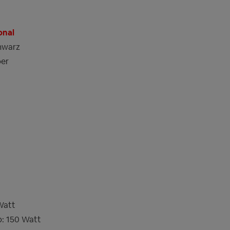
onal
hwarz
ber
 Watt
b: 150 Watt