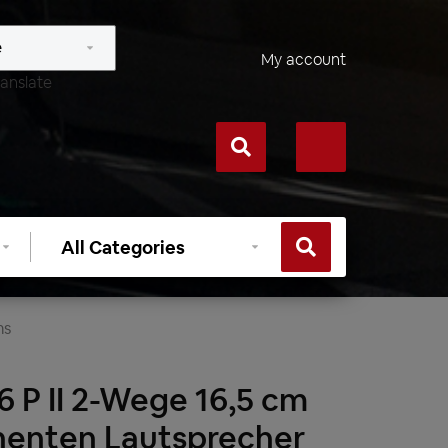
My account
anslate
Select
category
ms
 P II 2-Wege 16,5 cm
nenten Lautsprecher