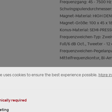
Frequenzgang: 45 - 7500 Hz
Schwingspulendurchmesser
Magnet-Material: HIGH DEN
Magnet-Größe: 100 x 45 x 1
Konus-Material: SEMI-PRES
Frequenzweichen-Typ: Zwei
Full/6 dB Oct., Tweeter - 12
Frequenzweichen-Pegelanpa
Mittelfrequenzkontur, Bi-Am
e uses cookies to ensure the best experience possible.
More in
Hochtöner
Tweeter-Größe: 1.1 mm
Frequenzgang: 1000 - 4000
ically required
Entspricht HiRes Audio JAS
eting