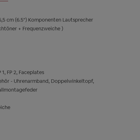
16,5 cm (6.5") Komponenten Lautsprecher
chtöner + Frequenzweiche )
P 1, FP 2, Faceplates
hör - Uhrenarmband, Doppelwinkeltopf,
allmontagefeder
iche