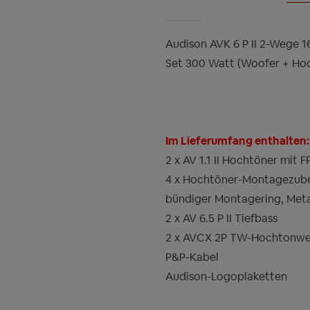
Audison AVK 6 P II 2-Wege 
Set 300 Watt (Woofer + Ho
Im Lieferumfang enthalten:
2 x AV 1.1 II Hochtöner mit F
4 x Hochtöner-Montagezube
bündiger Montagering, Met
2 x AV 6.5 P II Tiefbass
2 x AVCX 2P TW-Hochtonwe
P&P-Kabel
Audison-Logoplaketten