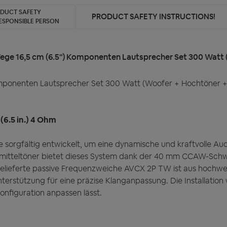
ODUCT SAFETY
PRODUCT SAFETY INSTRUCTIONS!
ESPONSIBLE PERSON
-Wege 16,5 cm (6.5") Komponenten Lautsprecher Set 300 Watt
Komponenten Lautsprecher Set 300 Watt (Woofer + Hochtöner 
(6.5 in.) 4 Ohm
orgfältig entwickelt, um eine dynamische und kraftvolle Audiol
efmitteltöner bietet dieses System dank der 40 mm CCAW-Sch
tgelieferte passive Frequenzweiche AVCX 2P TW ist aus hochw
erstützung für eine präzise Klanganpassung. Die Installatio
konfiguration anpassen lässt.