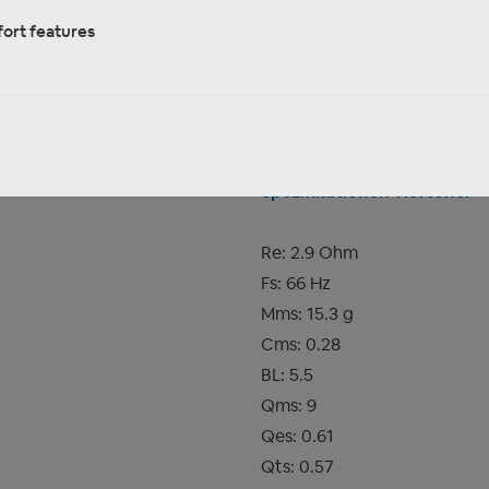
Belastbarkeit - Spitze: 180 W
ort features
Schwingspulendurchmesser
Membranmaterial: TELOTON
Spezifikationen Tieftöner
Re: 2.9 Ohm
Fs: 66 Hz
Mms: 15.3 g
Cms: 0.28
BL: 5.5
Qms: 9
Qes: 0.61
Qts: 0.57