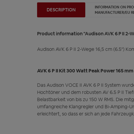
INFORMATION ON PR
DESCRIPTION
MANUFACTURER/EU R
Product information "Audison AVK 6 P II 2
Audison AVK 6 P II 2-Wege 16,5 cm (6.5") 
AVK 6 P II Kit 300 Watt Peak Power 165 mm 
Das Audison VOCE II AVK 6 P II System wurde s
Hochtöner und dem robusten AV 6.5 P II Ti
Belastbarkeit von bis zu 150 W RMS. Die mi
umfangreiche Klangregler und Bi-Amping-Unt
erleichtert, so dass er sich an jede Fahrzeug