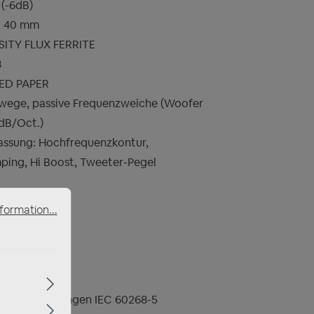
 (-6dB)
: 40 mm
SITY FLUX FERRITE
8
SED PAPER
wege, passive Frequenzweiche (Woofer
 dB/Oct.)
ssung: Hochfrequenzkontur,
ping, Hi Boost, Tweeter-Pegel
formation...
0 Hz
, Testbedingungen IEC 60268-5