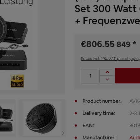
Set 300 Watt
+ Frequenzwe
€806.55
*
849
Prices incl. 19% VAT plus shippin
Product Quantity: Enter t
Product number:
AVK-
Delivery time:
2-3 
EAN:
801
Manufacturer:
Aud