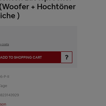
 (Woofer + Hochtöner
iche )
g costs
he desired amount or use the buttons to increase or decrease t
ADD TO SHOPPING CART
6-P-II
Tage
8823143929
ison