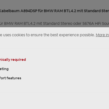
Kabelbaum A894DSP für BMW RAM BTL4.2 mit Standard Ster
 BMW RAM BTL4.2 mit Standard Stereo oder S676A HiFi So
e uses cookies to ensure the best experience possible.
More in
ear sowie CH5+6 und CH7+8
ically required
eting
ort features
ntegrieren
er