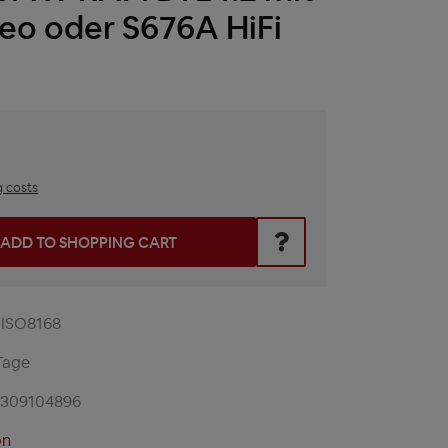
eo oder S676A HiFi
g costs
he desired amount or use the buttons to increase or decrease t
ADD TO SHOPPING CART
-ISO8168
Tage
2309104896
on