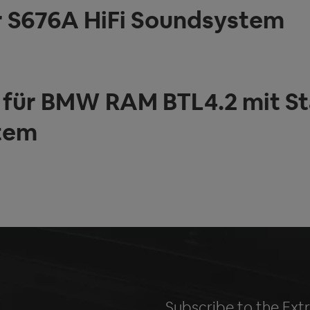
r S676A HiFi Soundsystem
ür BMW RAM BTL4.2 mit St
tem
Subscribe to the Ext