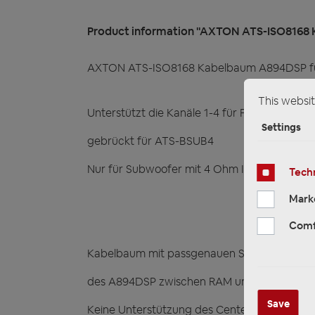
Product information "AXTON ATS-ISO8168 
AXTON ATS-ISO8168 Kabelbaum A894DSP für
This websit
Unterstützt die Kanäle 1-4 für Front und R
Settings
gebrückt für ATS-BSUB4
Nur für Subwoofer mit 4 Ohm Impedanz
Techn
Mark
Comf
Kabelbaum mit passgenauen Steckern zum I
des A894DSP zwischen RAM und Lautsprech
Save
Keine Unterstützung des Center-Speakers