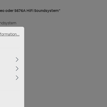
eo oder S676A HiFi Soundsystem"
undsystem
formation...