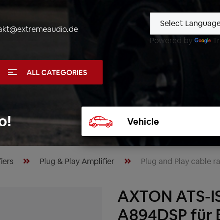
akt@extremeaudio.de
Powered by
Tr
ALL CATEGORIES
Select
o!
vehicle
iers
Plug & Play Amplifier
Plug and Play cable r
AXTON ATS-I
A894DSP für