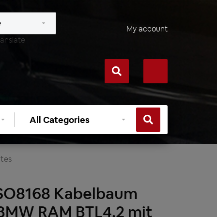
My account
anslate
Select
category
ates
SO8168 Kabelbaum
 BMW RAM BTL4.2 mit