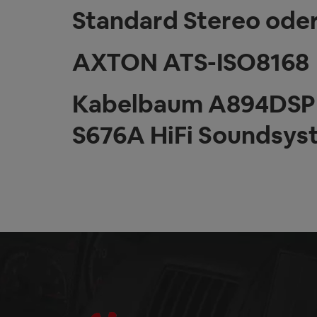
Standard Stereo ode
AXTON ATS-ISO8168
Kabelbaum A894DSP f
S676A HiFi Soundsys