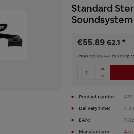
Standard Ster
Soundsystem
€55.89
*
62.1
Prices incl. 19% VAT plus shippin
Product Quantity: Enter t
Product number:
ATS
Delivery time:
2-3 
EAN:
761
Manufacturer:
Axt