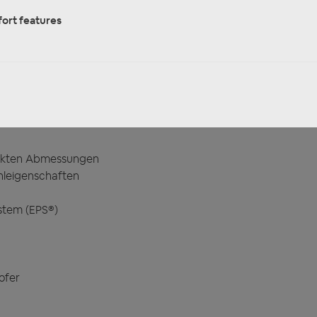
ort features
er 4-Kanal Class D Nano Digital Verstärker 240 Watt RMS"
o Digital Verstärker 240 Watt RMS
mpakten Abmessungen
hleigenschaften
stem (EPS®)
ofer