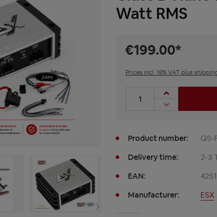
Watt RMS
€199.00*
Prices incl. 19% VAT plus shippin
Product Quantity: Enter t
Product number:
QS-
Delivery time:
2-3 
EAN:
425
Manufacturer:
ESX