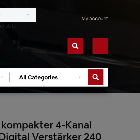
My account
anslate
Select
category
kompakter 4-Kanal
Digital Verstärker 240