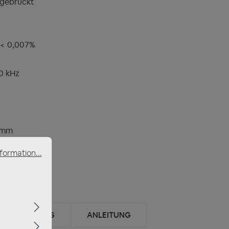
 gebrückt
< 0,007%
0 kHz
0 mm
formation...
REVIEWS
ANLEITUNG