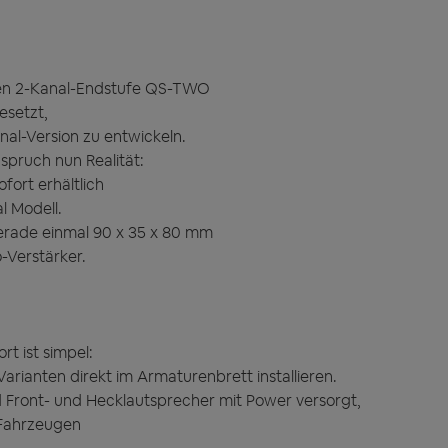
inen 2-Kanal-Endstufe QS-TWO
esetzt,
nal-Version zu entwickeln.
pruch nun Realität:
fort erhältlich
l Modell.
erade einmal 90 x 35 x 80 mm
-Verstärker.
t ist simpel:
Varianten direkt im Armaturenbrett installieren.
d Front- und Hecklautsprecher mit Power versorgt,
 Fahrzeugen