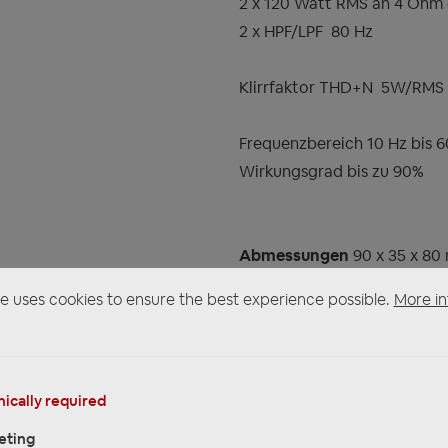
2 x 120 Watt RMS an 4 Ohm
2 x HPF/LPF
80 Hz
Klirrfaktor THD+N
5W/RMS 
Frequenzbereich 10 Hz bis 6
Wirkungsgrad bis zu 90%
Abmessungen
90 x 35 x 8
e uses cookies to ensure the best experience possible.
More in
ically required
ODUCT SAFETY
PRODUCT SAFETY INSTRUCTIONS!
ESPONSIBLE PERSON
eting