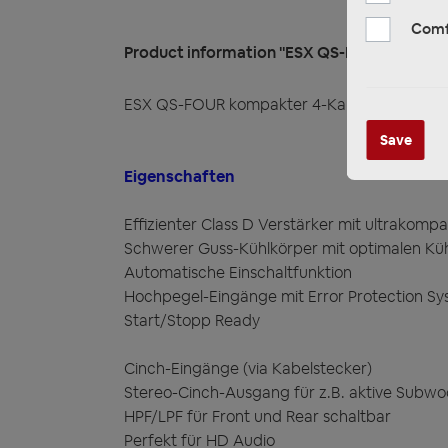
Comf
Product information "ESX QS-FOUR kompakt
ESX QS-FOUR kompakter 4-Kanal Class D Nan
Save
Eigenschaften
Effizienter Class D Verstärker mit ultrako
Schwerer Guss-Kühlkörper mit optimalen Kü
Automatische Einschaltfunktion
Hochpegel-Eingänge mit Error Protection Sy
Start/Stopp Ready
Cinch-Eingänge (via Kabelstecker)
Stereo-Cinch-Ausgang für z.B. aktive Subwo
HPF/LPF für Front und Rear schaltbar
Perfekt für HD Audio