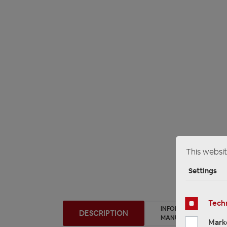
This websit
Settings
Techn
INFORMATION ON PR
DESCRIPTION
MANUFACTURER/EU R
Mark