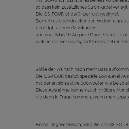
mit ISO-Anschluss ist alles bereits vorbereitet
so dass kein zusätzliches Stromkabel verleg
Die QS-FOUR ist dafür perfekt geeignet.
Dank ihres beeindruckenden Wirkungsgrads 
benötigt sie beim Musikhören
auch nur 5 bis 10 Ampere Dauerstrom – eine 
welche die werksseitigen Stromkabel mühelo
Sollte der Wunsch nach mehr Bass aufkommen
Die QS-FOUR besitzt spezielle Low-Level Au
mit denen sich aktive Subwoofer wie beispi
Diese Ausgänge können auch größere Monobl
die dann in Frage kommen, wenn man separa
Einmal angeschlossen, wird Sie die QS-FOUR 