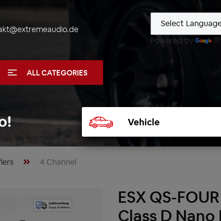
akt@extremeaudio.de
Powered by
Tr
ALL CATEGORIES
Select
o!
vehicle
iers
4 Channel
ESX QS-FOUR 
Class D Nano 