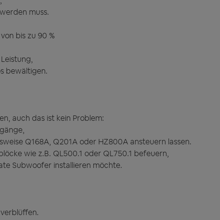
,
t werden muss.
von bis zu 90 %
Leistung,
s bewältigen.
, auch das ist kein Problem:
sgänge,
elsweise Q168A, Q201A oder HZ800A ansteuern lassen.
öcke wie z.B. QL500.1 oder QL750.1 befeuern,
te Subwoofer installieren möchte.
verblüffen.