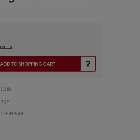
g costs
he desired amount or use the buttons to increase or decrease t
ADD TO SHOPPING CART
FOUR
Tage
1476413535