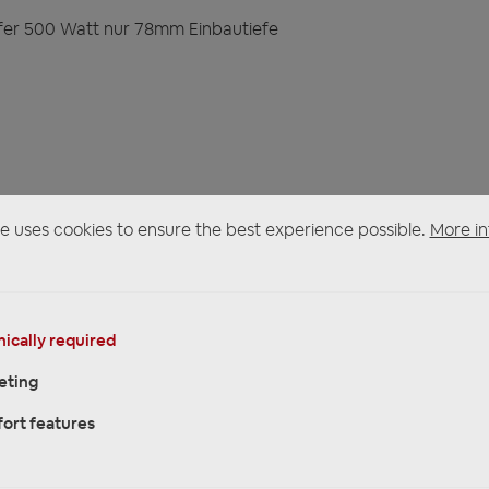
fer 500 Watt nur 78mm Einbautiefe
e uses cookies to ensure the best experience possible.
More in
räger
ically required
eting
ort features