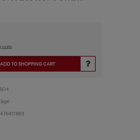
g costs
he desired amount or use the buttons to increase or decrease t
ADD TO SHOPPING CART
8D4
Tage
1476411883