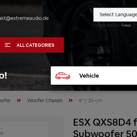
akt@extremeaudio.de
Powered by
Tr
ALL CATEGORIES
Select
o!
vehicle
ofer
Woofer Chassis
8 "/ 20 cm
ESX QXS8D4 fl
Subwoofer 5