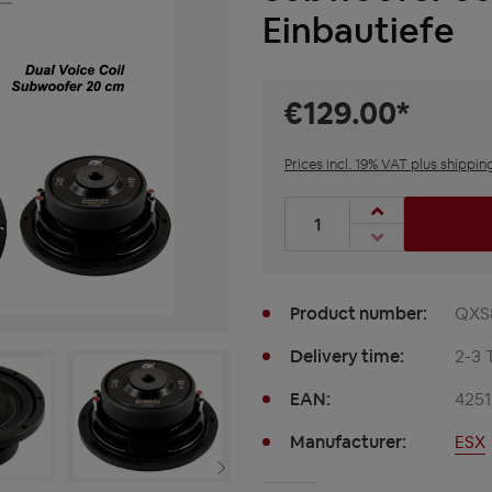
Einbautiefe
€129.00*
Prices incl. 19% VAT plus shippin
Product Quantity: Enter t
Product number:
QXS
Delivery time:
2-3 
EAN:
425
Manufacturer:
ESX