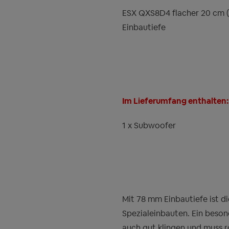
ESX QXS8D4 flacher 20 cm 
Einbautiefe
Im Lieferumfang enthalten:
1 x Subwoofer
Mit 78 mm Einbautiefe ist d
Spezialeinbauten. Ein beson
auch gut klingen und muss 