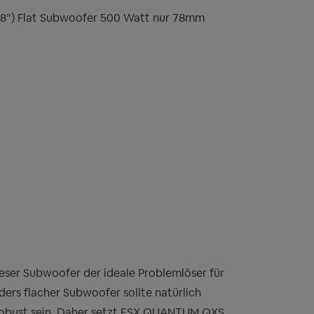
(8”) Flat Subwoofer 500 Watt nur 78mm
ieser Subwoofer der ideale Problemlöser für
ders flacher Subwoofer sollte natürlich
robust sein. Daher setzt ESX QUANTUM QXS