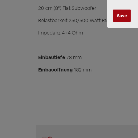
20 cm (8”) Flat Subwoofer
Save
Belastbarkeit 250/500 Watt RMS/Max.
Impedanz 4+4 Ohm
Einbautiefe
78 mm
Einbauöffnung
182 mm