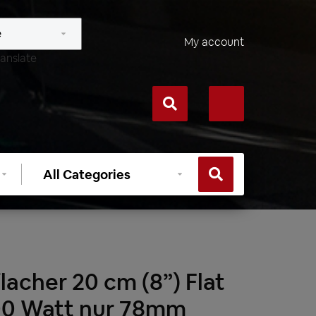
My account
anslate
Select
category
acher 20 cm (8”) Flat
00 Watt nur 78mm