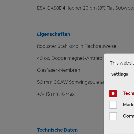
ESX QXS8D4 flacher 20 cm (8”) Flat Subwoo
Eigenschaften
Robuster Stahlkorb in Flachbauweise
40 oz. Doppelmagnet-Antrieb
This websit
Glasfaser-Membran
Settings
50 mm CCAW Schwingspule auf Glasfaser-T
Techn
+/- 15 mm X-Max
Mark
Comf
Technische Daten