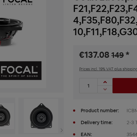
F21,F22,F23,F
4,F35,F80,F32
10,F11,F18,G3
€137.08
*
149
Prices incl. 19% VAT plus shippin
Product Quantity: Enter t
Product number:
ICB
Delivery time:
2-3 
EAN:
354