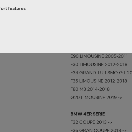
BMW 2ER-SERIE
ort features
F22 COUPE 2014 ->
F87 M2 2016 ->
F44 GRAND COUPE 2020 ->
BMW 3ER-REIHE
E90 LIMOUSINE 2005-2011
F30 LIMOUSINE 2012-2018
F34 GRAND TURISMO GT 20
F35 LIMOUSINE 2012-2018
F80 M3 2014-2018
G20 LIMOUSINE 2019 ->
BMW 4ER SERIE
F32 COUPE 2013 ->
F36 GRAN COUPE 2013 ->