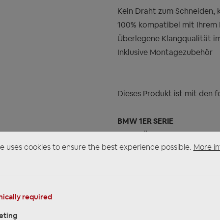
Kein Draht zum Schneiden, k
100% kompatibel mit Ihrem
Überlegene Klangqualität im
Inklusive Montagezubehör
Dieses Produkt ist mit den
BMW 1ER SERIE
E81 3 TÜREN 2007-2012
e uses cookies to ensure the best experience possible.
More in
E82 COUPE 2007-2013
E87 5 TÜREN 2014 - 2017
F20 5 TÜREN 2011 - 2018
F21 3-TÜRER 2012 - 2018
ically required
F52 LIMOUSINE 2017 ->
eting