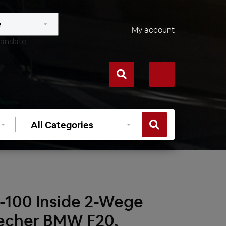
My account
anslate
Select
category
-100 Inside 2-Wege
echer BMW F20,