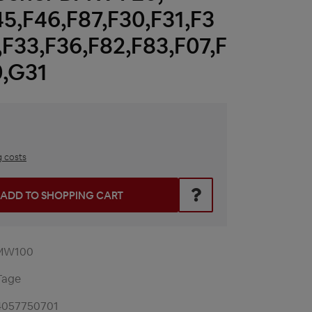
45,F46,F87,F30,F31,F3
,F33,F36,F82,F83,F07,F
0,G31
g costs
he desired amount or use the buttons to increase or decrease t
ADD TO SHOPPING CART
MW100
Tage
4057750701