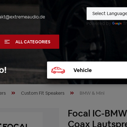
akt@extremeaudio.de
Powered by
Tr
ALL CATEGORIES
Select
o!
vehicle
ers
Custom Fit Speakers
BMW & Mini
Focal IC-BMW
Coax Lautspr