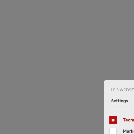
This websit
Settings
Techn
Mark