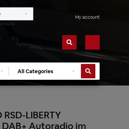
My account
anslate
Select
category
 RSD-LIBERTY
DAB+ Autoradio im