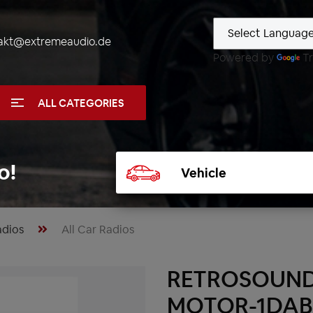
akt@extremeaudio.de
Powered by
Tr
ALL CATEGORIES
Select
o!
vehicle
adios
All Car Radios
RETROSOUND
MOTOR-1DAB 