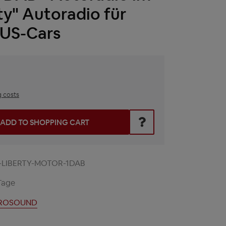
ty" Autoradio für
 US-Cars
g costs
he desired amount or use the buttons to increase or decrease t
ADD TO SHOPPING CART
-LIBERTY-MOTOR-1DAB
Tage
ROSOUND