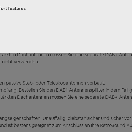
ort features
Autoradio im Design "Liberty" Autoradio für Oldtimer und
en passive Stab- oder Teleskopantennen verbaut.
empfang.
rstärkten Dachantennen müssen Sie eine separate DAB+ Ante
1 nicht verwenden.
en passive Stab- oder Teleskopantennen verbaut.
pfang. Bestellen Sie den DAB1 Antennensplitter in dem Fall gl
stärkten Dachantennen müssen Sie eine separate DAB+ Antenne
gseigenschaften. Unauffällig, diebstahlsicher und sicher vor 
d ist bestens geeignet zum Anschluss an ihre RetroSound Au