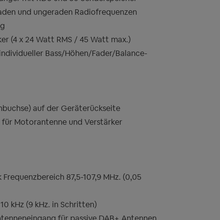
raden und ungeraden Radiofrequenzen
ng
ker (4 x 24 Watt RMS / 45 Watt max.)
individueller Bass/Höhen/Fader/Balance-
buchse) auf der Geräterückseite
n für Motorantenne und Verstärker
Frequenzbereich 87,5-107,9 MHz. (0,05
 kHz (9 kHz. in Schritten)
tenneneingang für passive DAB+ Antennen