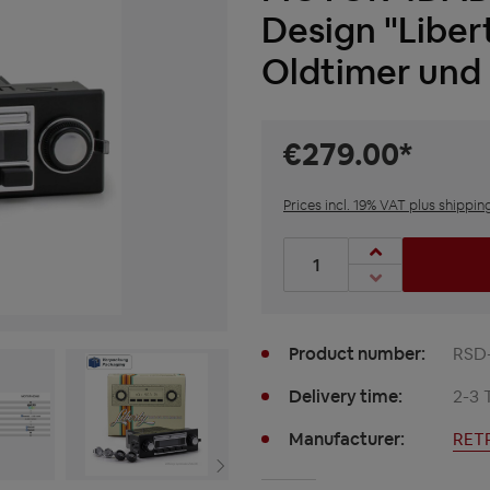
Design "Liber
Oldtimer und
€279.00*
Prices incl. 19% VAT plus shippin
Product Quantity: Enter t
Product number:
RSD
Delivery time:
2-3 
Manufacturer:
RET