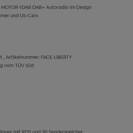
MOTOR-1DAB DAB+ Autoradio im Design
timer und US-Cars
 , Artikelnummer: FACE-LIBERTY
ng vom TÜV Süd
ger mit RDS und 30 Senderspeicher