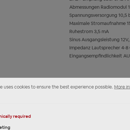
Abmessungen Radiomodul 
Spannungsversorgung 10,5 bi
Maximale Stromaufnahme 1
Ruhestrom 3,5 mA
Sinus Ausgangsleistung 12V,
Impedanz Lautsprecher 4-
Eingangsempfindlichkeit A
e uses cookies to ensure the best experience possible.
More in
ODUCT SAFETY
PRODUCT SAFETY INSTRUCTIONS!
ESPONSIBLE PERSON
ically required
ERTY MOTOR-1DAB DAB+ Autoradio im Design "Liberty" Auto
eting