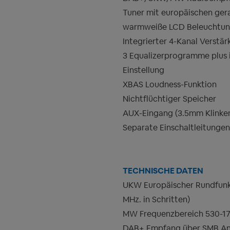
Tuner mit europäischen ge
warmweiße LCD Beleuchtu
Integrierter 4-Kanal Verstär
3 Equalizerprogramme plus 
Einstellung
XBAS Loudness-Funktion
Nichtflüchtiger Speicher
AUX-Eingang (3.5mm Klinken
Separate Einschaltleitunge
TECHNISCHE DATEN
UKW Europäischer Rundfunk 
MHz. in Schritten)
MW Frequenzbereich 530-1710
DAB+ Empfang über SMB An