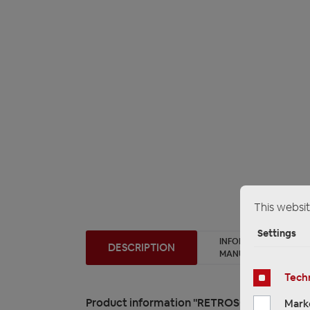
This websit
Settings
INFORMATION ON PR
DESCRIPTION
MANUFACTURER/EU R
Techn
Product information "RETROSOUND RSD-LIB
Mark