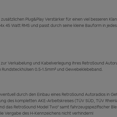
 zusätzlichen Plug&Play Verstärker für einen viel besseren Kl
 4x 45 Watt RMS und passt durch seine kleine Bauform in jedes
 Sie zur Verkabelung und Kabelverlegung ihres RetroSound Auto
m Rundsteckhülsen 0.5-1.5mm² und Gewebeklebeband.
ventuell durch den Einbau eines RetroSound Autoradios in G
mung des kompletten AKE-Arbeitskreises (TÜV SÜD, TÜV Rheinl
nd das RetroSound Model Two" samt fahrzeugspezifischer Ble
die Vergabe des H-Kennzeichens nicht verhindern!