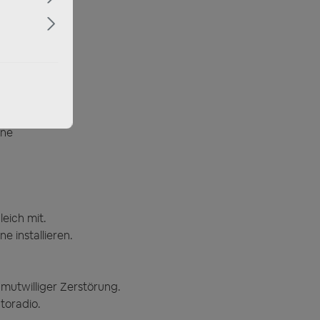
 US-Cars
nne
eich mit.
 installieren.
mutwilliger Zerstörung.
toradio.