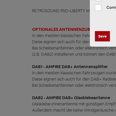
Comf
RETROSOUND RSD-LIBERTY MOTOR-1DAB DAB+ 
OPTIONALES ANTENNENZUBEHÖR
In den meisten klassischen Fahrzeugen wurd
Save
Diese eignen sich auch für den DAB+ Radio
Bei Scheibenantennen oder elektronisch ve
(z.B. DAB2) installieren und können den DAB
DAB1 - AMPIRE DAB+ Antennensplitter
In den meisten klassischen Fahrzeugen wurd
Diese eignen sich auch für den DAB+ Radioem
Bei Scheibenantennen oder elektronisch ver
DAB2 - AMPIRE DAB+ Glasklebeantenne
Glasklebe-Innenantenne mit günstigen Empfan
Außerdem macht die keine Windgeräusche un