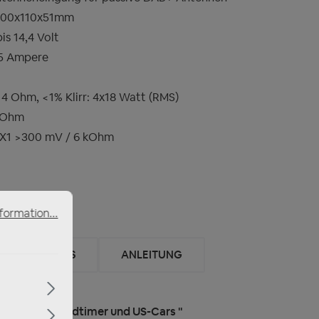
100x110x51mm
s 14,4 Volt
5 Ampere
 4 Ohm, <1% Klirr: 4x18 Watt (RMS)
8 Ohm
UX1 >300 mV / 6 kOhm
formation...
REVIEWS
ANLEITUNG
radio für Oldtimer und US-Cars "