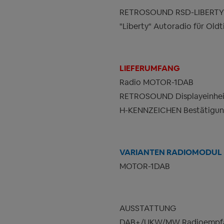
RETROSOUND RSD-LIBERTY 
"Liberty" Autoradio für Old
LIEFERUMFANG
Radio MOTOR-1DAB
RETROSOUND Displayeinheit
H-KENNZEICHEN Bestätigu
VARIANTEN RADIOMODUL
MOTOR-1DAB
AUSSTATTUNG
DAB+/UKW/MW Radioempfän