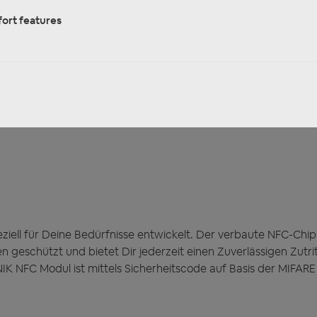
ort features
lüsselsafe?
auf dem Wasser unterwegs? Dann kennst Du sicherlich die endl
des Tages festzustellen, dass keiner Deinen Erwartungen gerech
 mit dem NFC Modul. Genieße unkomplizierten Komfort, greif
e es im Handumdrehen*. Das perfekte Match für sorgenfreie A
iell für Deine Bedürfnisse entwickelt. Der verbaute NFC-Chip
 geschützt und bietet Dir jederzeit einen Zuverlässigen Zutr
NFC Modul ist mittels Sicherheitscode auf Basis der MIFARE D