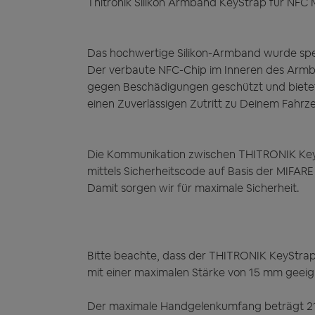
Thitronik Silikon Armband KeyStrap für NFC
Das hochwertige Silikon-Armband wurde spezi
Der verbaute NFC-Chip im Inneren des Armba
gegen Beschädigungen geschützt und bietet 
einen Zuverlässigen Zutritt zu Deinem Fahrz
Die Kommunikation zwischen THITRONIK Key
mittels Sicherheitscode auf Basis der MIFARE
Damit sorgen wir für maximale Sicherheit.
Bitte beachte, dass der THITRONIK KeyStrap
mit einer maximalen Stärke von 15 mm geeign
Der maximale Handgelenkumfang beträgt 21