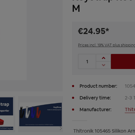
M
€24.95*
Prices incl. 19% VAT plus shippin
Product Quantity: Enter t
Product number:
105
Delivery time:
2-3 
Manufacturer:
Thit
Thitronik 105465 Silikon A