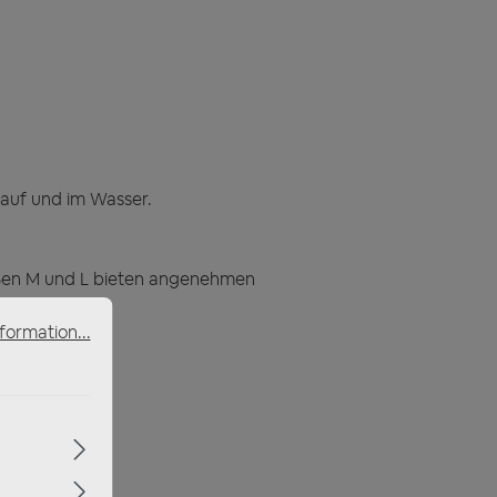
auf und im Wasser.
ößen M und L bieten angenehmen
formation...