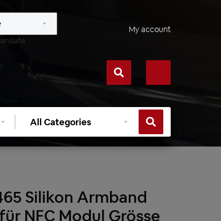
My account
anslate
Select
category
465 Silikon Armband
 für NFC Modul Grösse