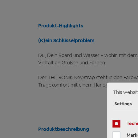
Produkt-Highlights
(K)ein Schlüsselproblem
Du, Dein Board und Wasser – wohin mit dem 
Vielfalt an Größen und Farben
Der THITRONIK KeyStrap steht in den Farbv
Tragekomfort mit einem Handgelenkumfang
This websit
Settings
Techn
Produktbeschreibung
Mark