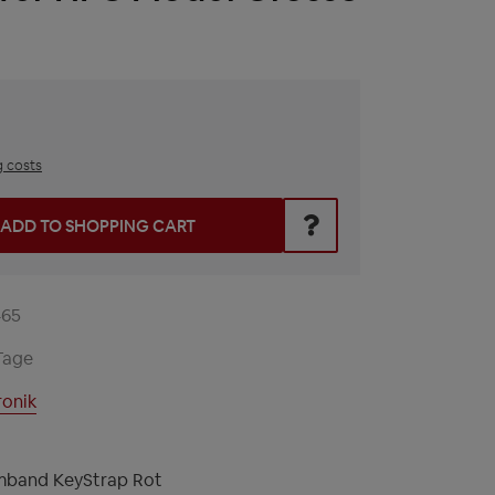
g costs
he desired amount or use the buttons to increase or decrease t
ADD TO SHOPPING CART
465
Tage
ronik
rmband KeyStrap Rot