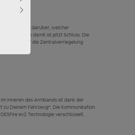
ose Diskussion darüber, welcher
t wird. Doch damit ist jetzt Schluss. Die
e bequem auf die Zentralverriegelung
benteuer.
 im Inneren des Armbands ist dank der
itt zu Deinem Fahrzeug*. Die Kommunikation
ESFire ev2 Technologie verschlüsselt.