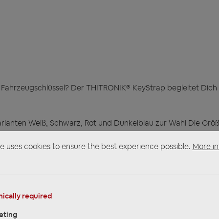
Fahrzeugschlüssel? Der THITRONIK® KeyStrap begleitet Dich 
arianten Weiß, Schwarz, Rot und Dunkelblau zur Wahl Die Gr
 von maximal 216 mm und 232 mm.
e uses cookies to ensure the best experience possible.
More in
ically required
eting