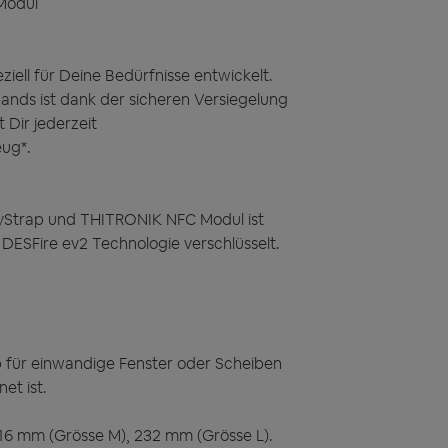
 Modul
ell für Deine Bedürfnisse entwickelt.
nds ist dank der sicheren Versiegelung
Dir jederzeit
eug*.
Strap und THITRONIK NFC Modul ist
 DESFire ev2 Technologie verschlüsselt.
 für einwandige Fenster oder Scheiben
et ist.
6 mm (Grösse M), 232 mm (Grösse L).