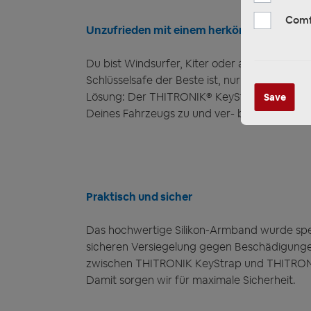
Comf
Unzufrieden mit einem herkömmlichen Sch
Du bist Windsurfer, Kiter oder anderweitig 
Schlüsselsafe der Beste ist, nur um am Ende 
Lösung: Der THITRONIK® KeyStrap kombiniert
Save
Deines Fahrzeugs zu und ver- bzw. entriegl
Praktisch und sicher
Das hochwertige Silikon-Armband wurde spez
sicheren Versiegelung gegen Beschädigungen
zwischen THITRONIK KeyStrap und THITRONIK 
Damit sorgen wir für maximale Sicherheit.