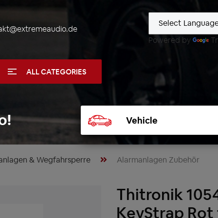
akt@extremeaudio.de
Powered by
Tr
ALL CATEGORIES
Select
o!
vehicle
anlagen & Wegfahrsperre
Alarmanlagen Zubehör
Thitronik 105
KeyStrap Rot