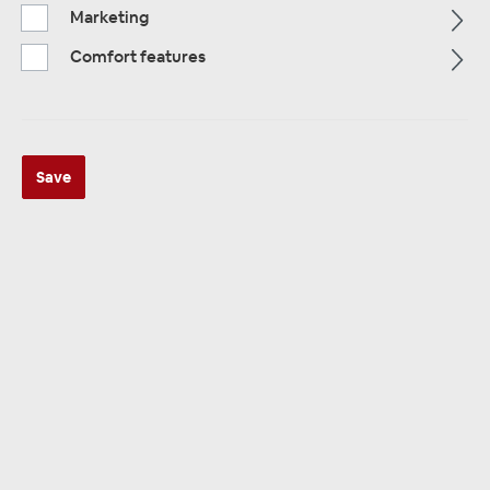
Marketing
Comfort features
Widerrufsformular
Save
Einfach online widerrufen – Füllen Sie das
Formular aus und wir kümmern uns um den
Rest
Schreiben Sie uns