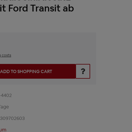
t Ford Transit ab
g costs
he desired amount or use the buttons to increase or decrease t
ADD TO SHOPPING CART
-4402
Tage
2309702603
lum