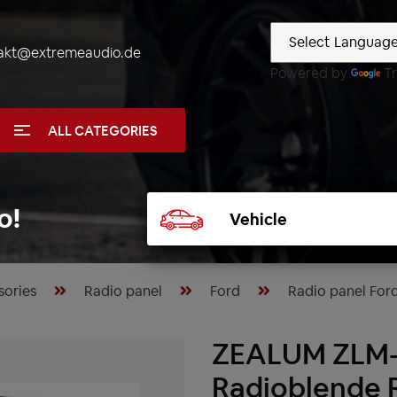
akt@extremeaudio.de
Powered by
Tr
ALL CATEGORIES
Select
o!
vehicle
sories
Radio panel
Ford
Radio panel Ford
ZEALUM ZLM-
Radioblende 