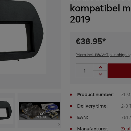
kompatibel mi
2019
€38.95*
Prices incl. 19% VAT plus shippin
Product Quantity: Enter t
Product number:
ZLM
Delivery time:
2-3 
EAN:
761
Manufacturer:
Zea