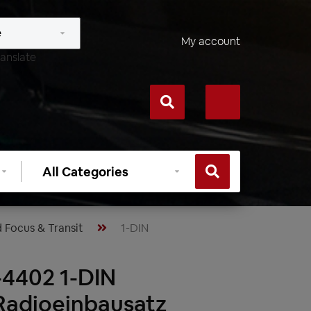
My account
anslate
Select
category
 Focus & Transit
1-DIN
4402 1-DIN
Radioeinbausatz