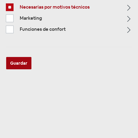
Necesarias por motivos técnicos
Alle Kategorien
Marketing
Funciones de confort
Guardar
ALLE KATEGORIEN
Skoda
Se han encontrado 17 productos
Clasificación: